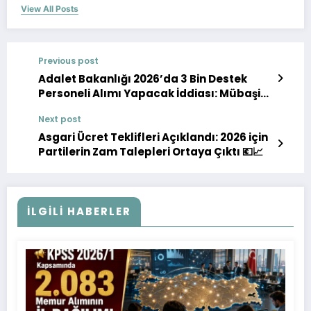
View All Posts
Previous post
Adalet Bakanlığı 2026’da 3 Bin Destek
Personeli Alımı Yapacak İddiası: Mübaşir,
Hizmetli, Şoför, Bekçi & Güvenlik Kadroları
Next post
Gündemde 🚨
Asgari Ücret Teklifleri Açıklandı: 2026 için
Partilerin Zam Talepleri Ortaya Çıktı 💶📈
İLGILI HABERLER