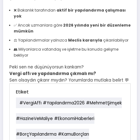
❌ Bakanlık tarafından
aktif bir yapılandırma çalışması
yok
✅ Ancak uzmanlara göre
2026 yılında yeni bir düzenleme
mümkün
⚖️ Yapılandırmalar yalnızca
Meclis kararıyla
çıkarılabiliyor
👥 Milyonlarca vatandaş ve işletme bu konuda gelişme
bekliyor
Peki sen ne düşünüyorsun kankam?
Vergi affı ve yapılandırma çıkmalı mı?
Sen olsaydın çıkarır mıydın? Yorumlarda mutlaka belirt 💬
Etiket
#VergiAffı #Yapılandırma2026 #MehmetŞimşek
#HazineVeMaliye #EkonomiHaberleri
#BorçYapılandırma #KamuBorçları