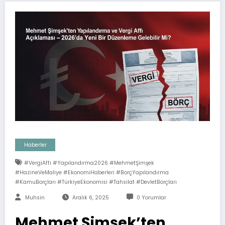
Haberler
#VergiAffı #Yapılandırma2026 #MehmetŞimşek
#HazineVeMaliye #EkonomiHaberleri #BorçYapılandırma
#KamuBorçları #TürkiyeEkonomisi #Tahsilat #DevletBorçları
Muhsin
Aralık 6, 2025
0 Yorumlar
Mehmet Şimşek’ten