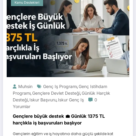
Kamu Destekleri
Muhsin
Genç Iş Programı
Genç Istihdam
,
Programı
Gençlere Devlet Desteği
Günlük Harçlık
,
,
Desteği
Iskur Başvuru
Iskur Genç Iş
0
,
,
Yorumlar
Gençlere büyük destek 💼 Günlük 1375 TL
harçlıkla iş başvuruları başlıyor
Gençlerin eğitim ve iş hayatına daha güçlü şekilde kat