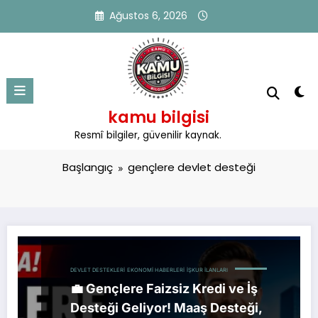
İçeriğe
Ağustos 6, 2026
atla
kamu bilgisi
Etiket: gençlere devlet desteği
Resmî bilgiler, güvenilir kaynak.
Başlangıç
gençlere devlet desteği
DEVLET DESTEKLERI
EKONOMI HABERLERI
İŞKUR İLANLARI
💼 Gençlere Faizsiz Kredi ve İş
Desteği Geliyor! Maaş Desteği,