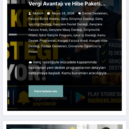
Vergi Avantajı ve Hibe Paketi
Detayları Ortaya Çıktı
,
Muhsin
Mayıs 24, 2026
Devlet Destekleri
,
,
Faizsiz Evlilik Kredisi
Genç Girişimci Desteği
Genç
,
,
Işsizliği Desteği
Gençlere Devlet Desteği
Gençlere
,
,
Faizsiz Kredi
Gençlere Maaş Desteği
Girişimcilik
,
,
,
Hibesi
Işkur Gençlik Programı
Işkur Iş Desteği
Kamu
,
,
Destek Programları
Kosgeb Faizsiz Kredi
Kosgeb Hibe
,
,
Desteği
Tübitak Destekleri
Üniversite Öğrencisi Iş
Fırsatı
💼 Genç işsizliğiyle mücadele kapsamında
hazırlanan yeni destek programlarının detayları
netleşmeye başladı. Kamu kurumları aracılığıyla…
Daha fazlasını oku