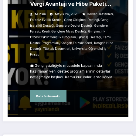
Vergi Avantajı ve Hibe Paketi
Detayları Ortaya Çıktı
,
Muhsin
Mayıs 24, 2026
Devlet Destekleri
,
,
Faizsiz Evlilik Kredisi
Genç Girişimci Desteği
Genç
,
,
Işsizliği Desteği
Gençlere Devlet Desteği
Gençlere
,
,
Faizsiz Kredi
Gençlere Maaş Desteği
Girişimcilik
,
,
,
Hibesi
Işkur Gençlik Programı
Işkur Iş Desteği
Kamu
,
,
Destek Programları
Kosgeb Faizsiz Kredi
Kosgeb Hibe
,
,
Desteği
Tübitak Destekleri
Üniversite Öğrencisi Iş
Fırsatı
💼 Genç işsizliğiyle mücadele kapsamında
hazırlanan yeni destek programlarının detayları
netleşmeye başladı. Kamu kurumları aracılığıyla…
Daha fazlasını oku