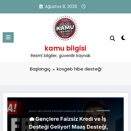
İçeriğe
Ağustos 8, 2026
atla
kamu bilgisi
Etiket: kosgeb hibe desteği
Resmî bilgiler, güvenilir kaynak.
Başlangıç
kosgeb hibe desteği
DEVLET DESTEKLERI
EKONOMI HABERLERI
İŞKUR İLANLARI
💼 Gençlere Faizsiz Kredi ve İş
Desteği Geliyor! Maaş Desteği,