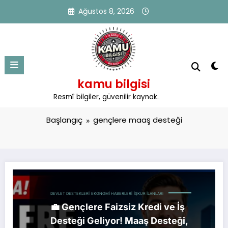
İçeriğe
Ağustos 8, 2026
atla
kamu bilgisi
Etiket: gençlere maaş desteği
Resmî bilgiler, güvenilir kaynak.
Başlangıç
gençlere maaş desteği
DEVLET DESTEKLERI
EKONOMI HABERLERI
İŞKUR İLANLARI
💼 Gençlere Faizsiz Kredi ve İş
Desteği Geliyor! Maaş Desteği,