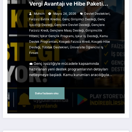
Vergi Avantajı ve Hibe Paketi
Detayları Ortaya Çıktı
,
Muhsin
Mayıs 24, 2026
Devlet Destekleri
,
,
Faizsiz Evlilik Kredisi
Genç Girişimci Desteği
Genç
,
,
Işsizliği Desteği
Gençlere Devlet Desteği
Gençlere
,
,
Faizsiz Kredi
Gençlere Maaş Desteği
Girişimcilik
,
,
,
Hibesi
Işkur Gençlik Programı
Işkur Iş Desteği
Kamu
,
,
Destek Programları
Kosgeb Faizsiz Kredi
Kosgeb Hibe
,
,
Desteği
Tübitak Destekleri
Üniversite Öğrencisi Iş
Fırsatı
💼 Genç işsizliğiyle mücadele kapsamında
hazırlanan yeni destek programlarının detayları
netleşmeye başladı. Kamu kurumları aracılığıyla…
Daha fazlasını oku