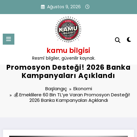
İçeriğe
Ağustos 9, 2026
atla
kamu bilgisi
💰 Emeklilere 60 Bin TL’ye Varan
Resmî bilgiler, güvenilir kaynak.
Promosyon Desteği! 2026 Banka
Kampanyaları Açıklandı
Başlangıç
Ekonomi
💰 Emeklilere 60 Bin TL’ye Varan Promosyon Desteği!
2026 Banka Kampanyaları Açıklandı