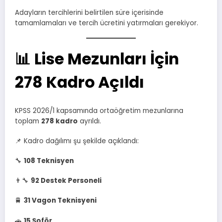
Adayların tercihlerini belirtilen süre içerisinde
tamamlamaları ve tercih ücretini yatırmaları gerekiyor.
📊 Lise Mezunları İçin
278 Kadro Açıldı
KPSS 2026/1 kapsamında ortaöğretim mezunlarına
toplam
278 kadro
ayrıldı.
📌 Kadro dağılımı şu şekilde açıklandı:
🔧
108 Teknisyen
👨‍🔧
92 Destek Personeli
🚆
31 Vagon Teknisyeni
🚗
15 Şoför