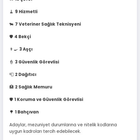
🧹
9 Hizmetli
🐄
7 Veteriner Sağlık Teknisyeni
🛡️
4 Bekçi
👨‍🍳
3 Aşçı
👮
3 Güvenlik Görevlisi
📮
2 Dağıtıcı
🏥
2 Sağlık Memuru
🛡️
1 Koruma ve Güvenlik Görevlisi
🌳
1 Bahçıvan
Adaylar, mezuniyet durumlarına ve nitelik kodlarına
uygun kadroları tercih edebilecek.