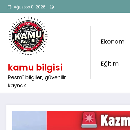
İçeriğe
Ağustos 8, 2026
atla
Ekonomi
🚨 Kazma Küreği Alan Tar
Eğitim
kamu bilgisi
Koşacak: Türkiye’de Yer A
Milyar Dolarlık Altın Var
Resmî bilgiler, güvenilir
kaynak.