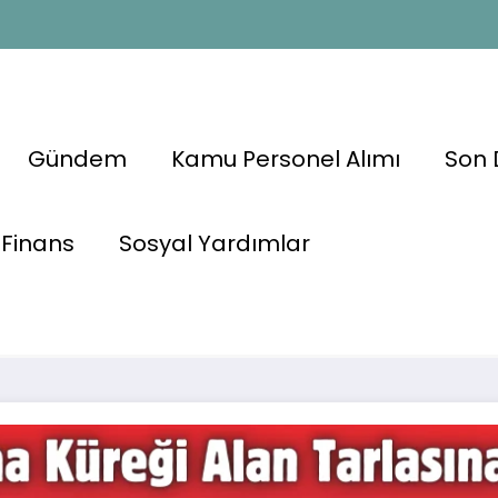
Gündem
Kamu Personel Alımı
Son 
lasına
Finans
Sosyal Yardımlar
ltında 461
🚨 Kazma Kür