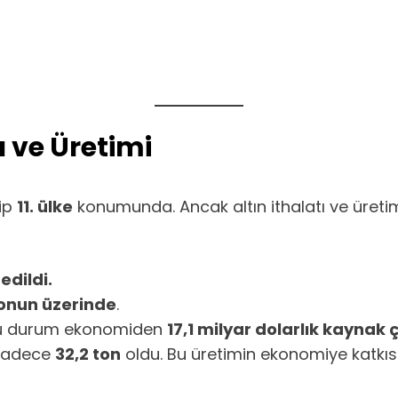
ı ve Üretimi
hip
11. ülke
konumunda. Ancak altın ithalatı ve üreti
edildi.
tonun üzerinde
.
u durum ekonomiden
17,1 milyar dolarlık kaynak 
e sadece
32,2 ton
oldu. Bu üretimin ekonomiye katkıs