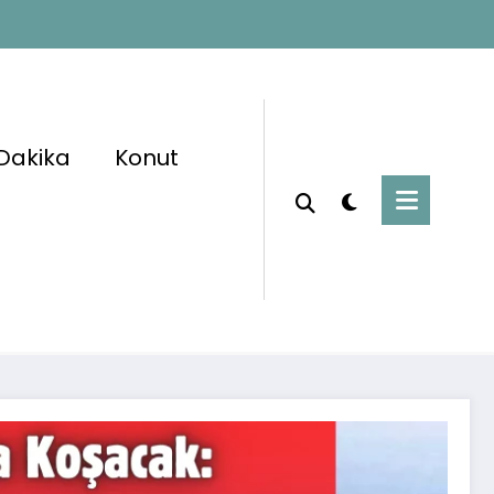
Dakika
Konut
Başlangıç
Ekonomi
eği Alan Tarlasına Koşacak: Türkiye’de Yer
Altında 461 Milyar Dolarlık Altın Var