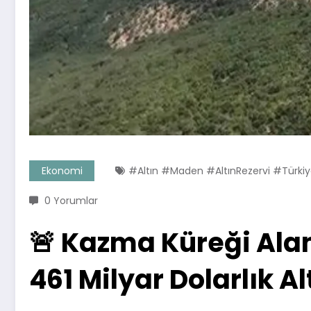
Ekonomi
#Altın #Maden #AltınRezervi #Türki
0 Yorumlar
🚨 Kazma Küreği Alan
461 Milyar Dolarlık Al