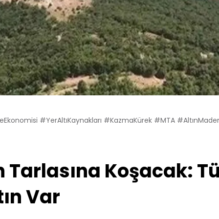
yeEkonomisi #YerAltıKaynakları #KazmaKürek #MTA #AltınMade
 Tarlasına Koşacak: Tü
tın Var