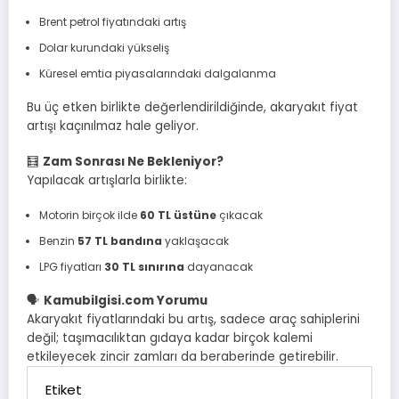
Brent petrol fiyatındaki artış
Dolar kurundaki yükseliş
Küresel emtia piyasalarındaki dalgalanma
Bu üç etken birlikte değerlendirildiğinde, akaryakıt fiyat
artışı kaçınılmaz hale geliyor.
🧮
Zam Sonrası Ne Bekleniyor?
Yapılacak artışlarla birlikte:
Motorin birçok ilde
60 TL üstüne
çıkacak
Benzin
57 TL bandına
yaklaşacak
LPG fiyatları
30 TL sınırına
dayanacak
🗣️
Kamubilgisi.com Yorumu
Akaryakıt fiyatlarındaki bu artış, sadece araç sahiplerini
değil; taşımacılıktan gıdaya kadar birçok kalemi
etkileyecek zincir zamları da beraberinde getirebilir.
Etiket