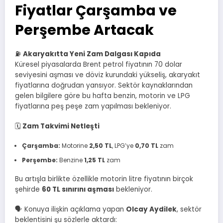
Fiyatlar Çarşamba ve
Perşembe Artacak
⛽
Akaryakıtta Yeni Zam Dalgası Kapıda
Küresel piyasalarda Brent petrol fiyatının 70 dolar
seviyesini aşması ve döviz kurundaki yükseliş, akaryakıt
fiyatlarına doğrudan yansıyor. Sektör kaynaklarından
gelen bilgilere göre bu hafta benzin, motorin ve LPG
fiyatlarına peş peşe zam yapılması bekleniyor.
🗓️
Zam Takvimi Netleşti
Çarşamba:
Motorine
2,50 TL
, LPG’ye
0,70 TL
zam
Perşembe:
Benzine
1,25 TL
zam
Bu artışla birlikte özellikle motorin litre fiyatının birçok
şehirde
60 TL sınırını aşması
bekleniyor.
🗣️ Konuya ilişkin açıklama yapan
Olcay Aydilek
, sektör
beklentisini şu sözlerle aktardı: