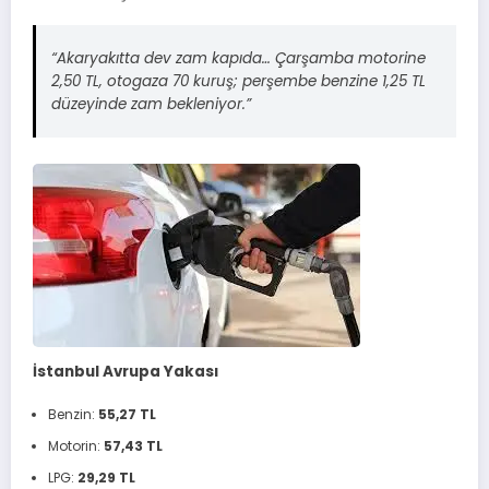
“Akaryakıtta dev zam kapıda… Çarşamba motorine
2,50 TL, otogaza 70 kuruş; perşembe benzine 1,25 TL
düzeyinde zam bekleniyor.”
İstanbul Avrupa Yakası
Benzin:
55,27 TL
Motorin:
57,43 TL
LPG:
29,29 TL