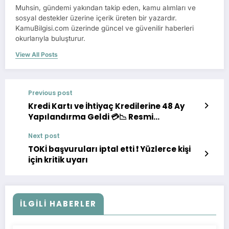
Muhsin, gündemi yakından takip eden, kamu alımları ve
sosyal destekler üzerine içerik üreten bir yazardır.
KamuBilgisi.com üzerinde güncel ve güvenilir haberleri
okurlarıyla buluşturur.
View All Posts
Previous post
Kredi Kartı ve İhtiyaç Kredilerine 48 Ay
Yapılandırma Geldi 💳📉 Resmi
Düzenleme ve Örnek Hesaplama
Next post
TOKİ başvuruları iptal etti ❗ Yüzlerce kişi
için kritik uyarı
İLGILI HABERLER