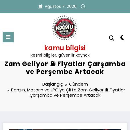
İçeriğe
Ağustos 7, 2026
atla
kamu bilgisi
Benzin, Motorin ve LPG’ye Çifte
Resmî bilgiler, güvenilir kaynak.
Zam Geliyor ⛽ Fiyatlar Çarşamba
ve Perşembe Artacak
Başlangıç
Gündem
Benzin, Motorin ve LPG’ye Çifte Zam Geliyor ⛽ Fiyatlar
Çarşamba ve Perşembe Artacak