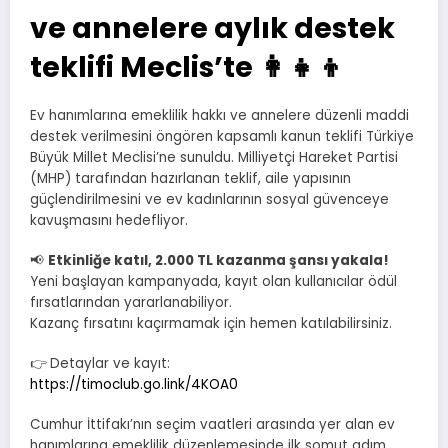
ve annelere aylık destek
teklifi Meclis’te 👩‍👧‍👦
Ev hanımlarına emeklilik hakkı ve annelere düzenli maddi
destek verilmesini öngören kapsamlı kanun teklifi Türkiye
Büyük Millet Meclisi’ne sunuldu. Milliyetçi Hareket Partisi
(MHP) tarafından hazırlanan teklif, aile yapısının
güçlendirilmesini ve ev kadınlarının sosyal güvenceye
kavuşmasını hedefliyor.
📢
Etkinliğe katıl, 2.000 TL kazanma şansı yakala!
Yeni başlayan kampanyada, kayıt olan kullanıcılar ödül
fırsatlarından yararlanabiliyor.
Kazanç fırsatını kaçırmamak için hemen katılabilirsiniz.
👉 Detaylar ve kayıt:
https://timoclub.go.link/4KOA0
Cumhur İttifakı’nın seçim vaatleri arasında yer alan ev
hanımlarına emeklilik düzenlemesinde ilk somut adım