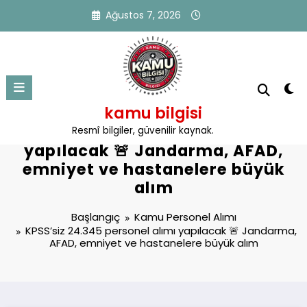
İçeriğe
Ağustos 7, 2026
atla
kamu bilgisi
KPSS’siz 24.345 personel alımı
Resmî bilgiler, güvenilir kaynak.
yapılacak 🚨 Jandarma, AFAD,
emniyet ve hastanelere büyük
alım
Başlangıç
Kamu Personel Alımı
KPSS’siz 24.345 personel alımı yapılacak 🚨 Jandarma,
AFAD, emniyet ve hastanelere büyük alım