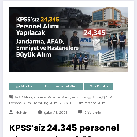
İşçi Alımları
Kamu Personel Alımı
Son Dakika
,
,
,
AFAD Alımı
Emniyet Personel Alımı
Hastane Işçi Alımı
İŞKUR
,
,
Personel Alımı
Kamu Işçi Alımı 2026
KPSS’siz Personel Alımı
Muhsin
Şubat 13, 2026
0 Yorumlar
KPSS’siz 24.345 personel