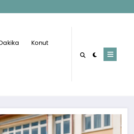
Dakika
Konut
Başlangıç
Kamu Personel Alımı
 Şartı Olmadan 3 Bin 500 İşçi Alımı Başladı:
İŞKUR Başvuruları Alıyor