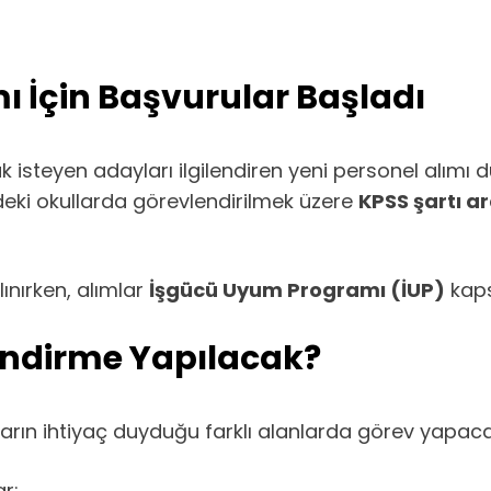
mı İçin Başvurular Başladı
 isteyen adayları ilgilendiren yeni personel alımı
eki okullarda görevlendirilmek üzere
KPSS şartı a
ınırken, alımlar
İşgücü Uyum Programı (İUP)
kaps
endirme Yapılacak?
ların ihtiyaç duyduğu farklı alanlarda görev yapaca
r: