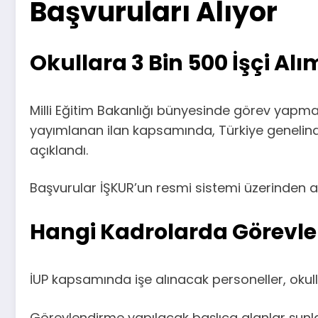
Başvuruları Alıyor
Okullara 3 Bin 500 İşçi Alı
Milli Eğitim Bakanlığı bünyesinde görev yapmak
yayımlanan ilan kapsamında, Türkiye genelind
açıklandı.
Başvurular İŞKUR’un resmi sistemi üzerinden al
Hangi Kadrolarda Görevl
İUP kapsamında işe alınacak personeller, okul
Görevlendirme yapılacak başlıca alanlar şunla