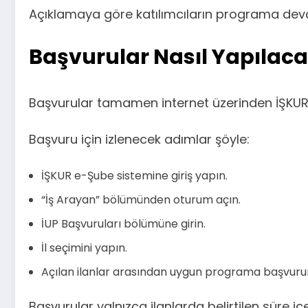
Açıklamaya göre katılımcıların programa devam e
Başvurular Nasıl Yapılac
Başvurular tamamen internet üzerinden İŞKUR e-
Başvuru için izlenecek adımlar şöyle:
İŞKUR e-Şube sistemine giriş yapın.
“İş Arayan” bölümünden oturum açın.
İUP Başvuruları bölümüne girin.
İl seçimini yapın.
Açılan ilanlar arasından uygun programa başvur
Başvurular yalnızca ilanlarda belirtilen süre iç