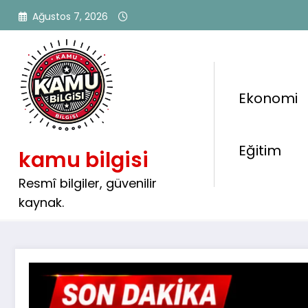
İçeriğe
Ağustos 7, 2026
atla
Ekonomi
Okullara KPSS Şartı Olma
Eğitim
kamu bilgisi
500 İşçi Alımı Başladı: İŞ
Başvuruları Alıyor
Resmî bilgiler, güvenilir
kaynak.