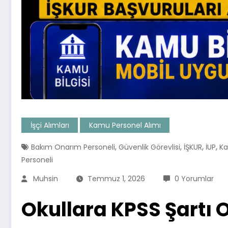
İşçi Alımları
Kamu Personel Alımı
,
,
,
,
Bakım Onarım Personeli
Güvenlik Görevlisi
İŞKUR
İUP
Ka
Personeli
Muhsin
Temmuz 1, 2026
0 Yorumlar
Okullara KPSS Şartı 