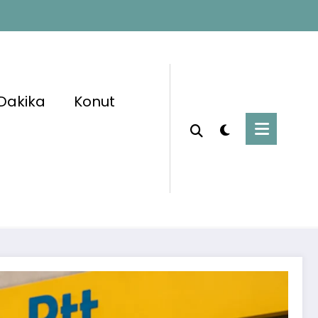
Dakika
Konut
Başlangıç
Kamu Personel Alımı
PSS Şartı Olmadan Personel Alımı Başladı:
En Az İlkokul Mezunu Başvurabilecek