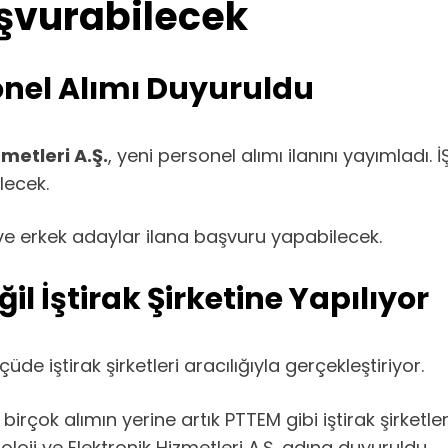
aşvurabilecek
onel Alımı Duyuruldu
metleri A.Ş.
, yeni personel alımı ilanını yayımladı
lecek.
 ve erkek adaylar ilana başvuru yapabilecek.
l İştirak Şirketine Yapılıyor
de iştirak şirketleri aracılığıyla gerçekleştiriyor.
çok alımın yerine artık PTTEM gibi iştirak şirketler
i ve Elektronik Hizmetleri A.Ş. adına duyuruldu.