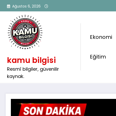
İçeriğe
Ağustos 6, 2026
atla
Ekonomi
PTT Bünyesinde KPSS Şar
Eğitim
kamu bilgisi
Personel Alımı Başladı: En
Mezunu Başvurabilecek
Resmî bilgiler, güvenilir
kaynak.