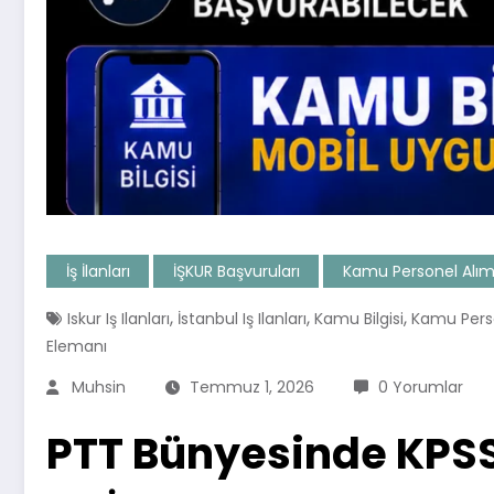
İş İlanları
İŞKUR Başvuruları
Kamu Personel Alım
,
,
,
Iskur Iş Ilanları
İstanbul Iş Ilanları
Kamu Bilgisi
Kamu Perso
Elemanı
Muhsin
Temmuz 1, 2026
0 Yorumlar
PTT Bünyesinde KPSS 