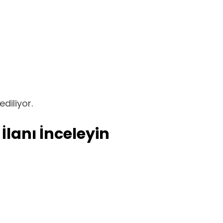
diliyor.
lanı İnceleyin