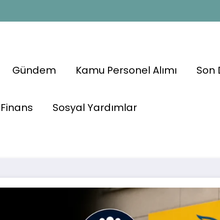
Gündem
Kamu Personel Alımı
Son 
tı Olmadan
Finans
Sosyal Yardımlar
 Az İlkokul
PTT Bünyesinde K