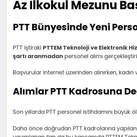
Az İlkokul Mezunu B
PTT Bünyesinde Yeni Pers
PTT iştiraki
PTTEM Teknoloji ve Elektronik Hiz
şartı aranmadan
personel alımı gerçekleştiri
Başvurular internet üzerinden alınırken, kadın
Alımlar PTT Kadrosuna Deği
Son yıllarda PTT personel istihdamını büyük ölçü
Daha önce doğrudan PTT kadrolarına yapılan bir
yayımlanan ilan da bu kapsamda PTTEM Teknoloj