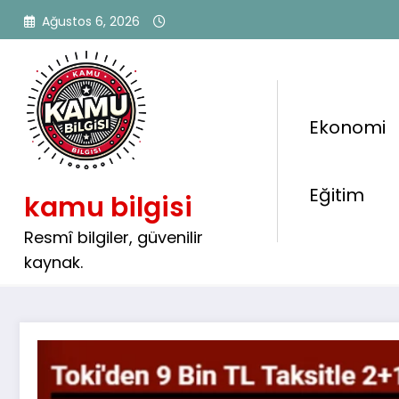
İçeriğe
Ağustos 6, 2026
atla
Ekonomi
TOKİ’den 2+1 ve 3+1 Konut
Eğitim
kamu bilgisi
Bin TL Taksitle Satışlar 
Başlıyor 🏘️
Resmî bilgiler, güvenilir
kaynak.