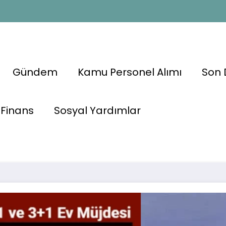
Gündem
Kamu Personel Alımı
Son 
 Müjdesi! 9
Finans
Sosyal Yardımlar
7 Temmuz’da
TOKİ’den 2+1 ve 