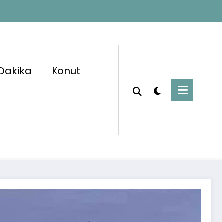
Dakika
Konut
Başlangıç
Haberler
3+1 Konut Müjdesi! 9 Bin TL Taksitle Satışlar
7 Temmuz’da Başlıyor 🏘️