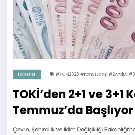
Haberler
#TOKİ2025 #KonutSatışı #2Artı1Ev #3A
TOKİ’den 2+1 ve 3+1 K
Temmuz’da Başlıyor 
Çevre, Şehircilik ve İklim Değişikliği Bakanlığı’