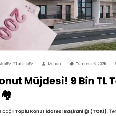
rtı1Ev #TaksitleEv
Muhsin
Temmuz 6, 2025
onut Müjdesi! 9 Bin TL T
🏘️
na bağlı
Toplu Konut İdaresi Başkanlığı (TOKİ)
, Te