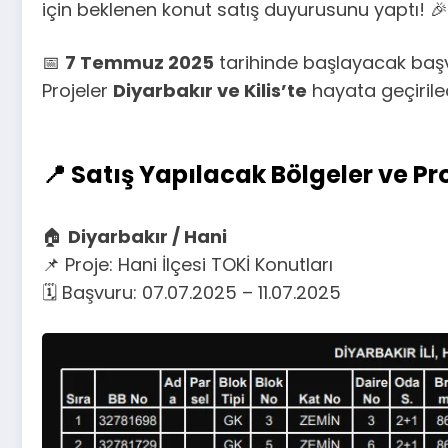
için beklenen konut satış duyurusunu yaptı! 🎉
📅
7 Temmuz 2025
tarihinde başlayacak başv
Projeler
Diyarbakır ve Kilis’te
hayata geçiril
📍 Satış Yapılacak Bölgeler ve Pro
🏠
Diyarbakır / Hani
📌 Proje: Hani İlçesi TOKİ Konutları
🗓️ Başvuru: 07.07.2025 – 11.07.2025