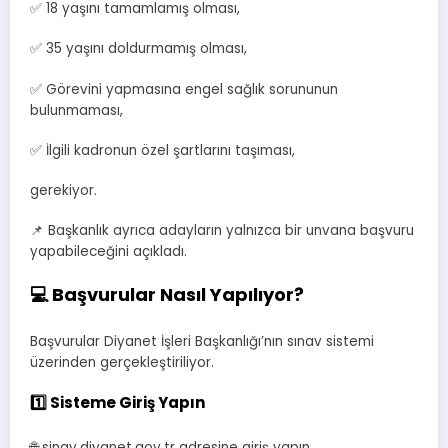
✅ 18 yaşını tamamlamış olması,
✅ 35 yaşını doldurmamış olması,
✅ Görevini yapmasına engel sağlık sorununun
bulunmaması,
✅ İlgili kadronun özel şartlarını taşıması,
gerekiyor.
📌 Başkanlık ayrıca adayların yalnızca bir unvana başvuru
yapabileceğini açıkladı.
💻 Başvurular Nasıl Yapılıyor?
Başvurular Diyanet İşleri Başkanlığı’nın sınav sistemi
üzerinden gerçekleştiriliyor.
1️⃣ Sisteme Giriş Yapın
🌐 sinav.diyanet.gov.tr adresine giriş yapın.