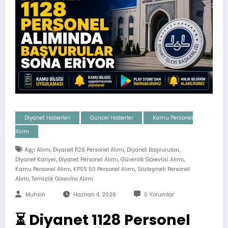
Diyanet Haberleri
Güncel Haberler
Kamu Personel
Alımı
,
,
,
Aşçı Alımı
Diyanet 1128 Personel Alımı
Diyanet Başvuruları
,
,
,
Diyanet Kariyer
Diyanet Personel Alımı
Güvenlik Görevlisi Alımı
,
,
Kamu Personel Alımı
KPSS 50 Personel Alımı
Sözleşmeli Personel
,
Alımı
Temizlik Görevlisi Alımı
Muhsin
Haziran 4, 2026
0 Yorumlar
⏳ Diyanet 1128 Personel