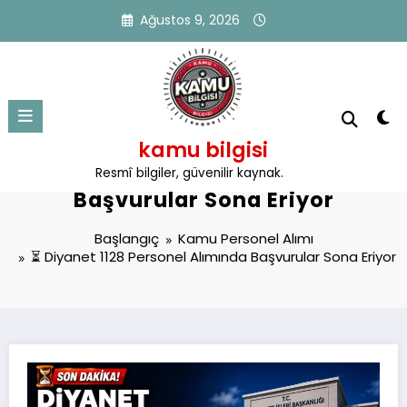
İçeriğe
Ağustos 9, 2026
atla
kamu bilgisi
⏳ Diyanet 1128 Personel Alımında
Resmî bilgiler, güvenilir kaynak.
Başvurular Sona Eriyor
Başlangıç
Kamu Personel Alımı
⏳ Diyanet 1128 Personel Alımında Başvurular Sona Eriyor