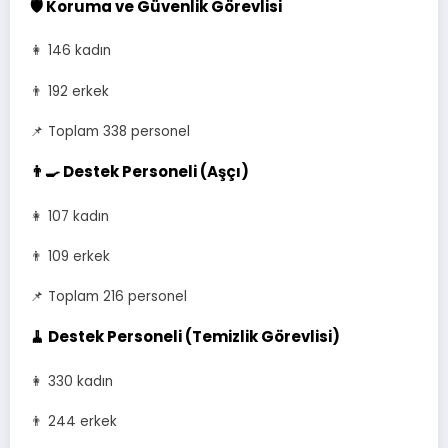
🛡️ Koruma ve Güvenlik Görevlisi
👩 146 kadın
👨 192 erkek
📌 Toplam 338 personel
👨‍🍳 Destek Personeli (Aşçı)
👩 107 kadın
👨 109 erkek
📌 Toplam 216 personel
🧹 Destek Personeli (Temizlik Görevlisi)
👩 330 kadın
👨 244 erkek