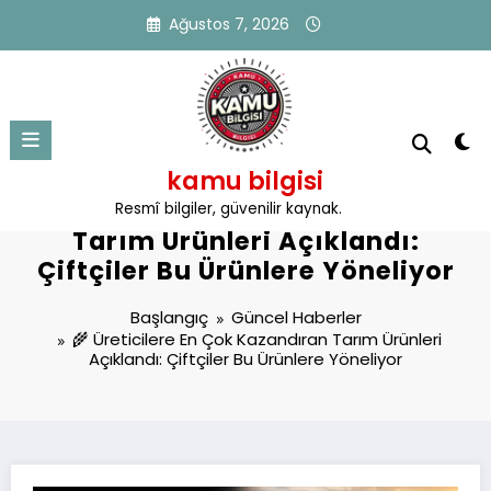
İçeriğe
Ağustos 7, 2026
atla
kamu bilgisi
🌾 Üreticilere En Çok Kazandıran
Resmî bilgiler, güvenilir kaynak.
Tarım Ürünleri Açıklandı:
Çiftçiler Bu Ürünlere Yöneliyor
Başlangıç
Güncel Haberler
🌾 Üreticilere En Çok Kazandıran Tarım Ürünleri
Açıklandı: Çiftçiler Bu Ürünlere Yöneliyor