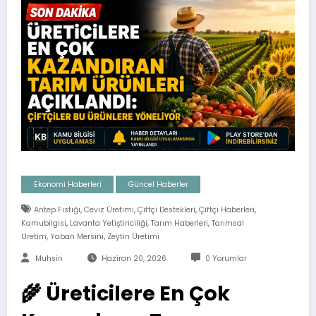
Ekonomi Haberleri
Güncel Haberler
,
,
,
,
Antep Fıstığı
Ceviz Üretimi
Çiftçi Destekleri
Çiftçi Haberleri
,
,
,
Kamubilgisi
Lavanta Yetiştiriciliği
Tarım Haberleri
Tarımsal
,
,
Üretim
Yaban Mersini
Zeytin Üretimi
Muhsin
Haziran 20, 2026
0 Yorumlar
🌾 Üreticilere En Çok