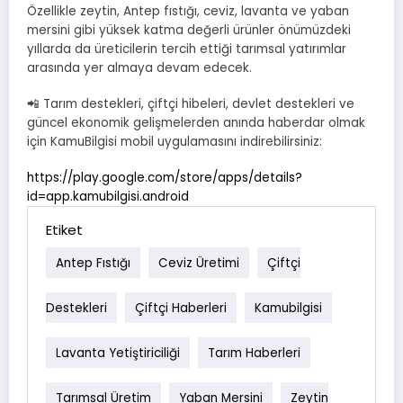
Özellikle zeytin, Antep fıstığı, ceviz, lavanta ve yaban
mersini gibi yüksek katma değerli ürünler önümüzdeki
yıllarda da üreticilerin tercih ettiği tarımsal yatırımlar
arasında yer almaya devam edecek.
📲 Tarım destekleri, çiftçi hibeleri, devlet destekleri ve
güncel ekonomik gelişmelerden anında haberdar olmak
için KamuBilgisi mobil uygulamasını indirebilirsiniz:
https://play.google.com/store/apps/details?
id=app.kamubilgisi.android
Etiket
Antep Fıstığı
Ceviz Üretimi
Çiftçi
Destekleri
Çiftçi Haberleri
Kamubilgisi
Lavanta Yetiştiriciliği
Tarım Haberleri
Tarımsal Üretim
Yaban Mersini
Zeytin