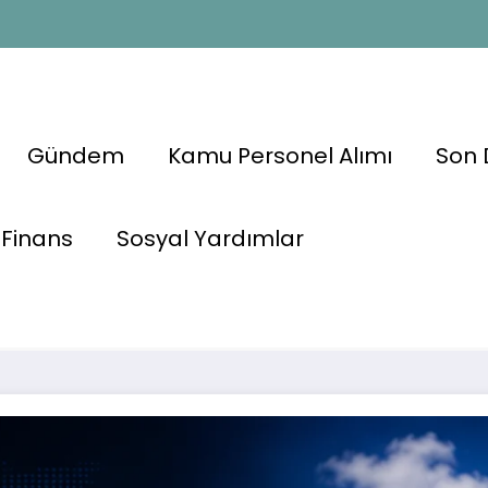
Gündem
Kamu Personel Alımı
Son 
in 700
Finans
Sosyal Yardımlar
 Başvurular
🏛️ 55 İlde K