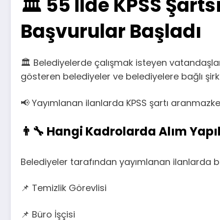
🏛️ 55 İlde KPSS Şarts
Başvurular Başladı
🏛️ Belediyelerde çalışmak isteyen vatandaşlar
gösteren belediyeler ve belediyelere bağlı şir
📢 Yayımlanan ilanlarda KPSS şartı aranmazken
👨‍🔧 Hangi Kadrolarda Alım Yap
Belediyeler tarafından yayımlanan ilanlarda bi
📌 Temizlik Görevlisi
📌 Büro İşçisi