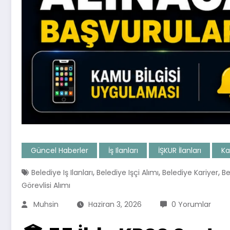
Güncel Haberler
İş Ilanları
İŞKUR İlanları
Ka
,
,
,
Belediye Iş Ilanları
Belediye Işçi Alımı
Belediye Kariyer
Be
Görevlisi Alımı
Muhsin
Haziran 3, 2026
0 Yorumlar