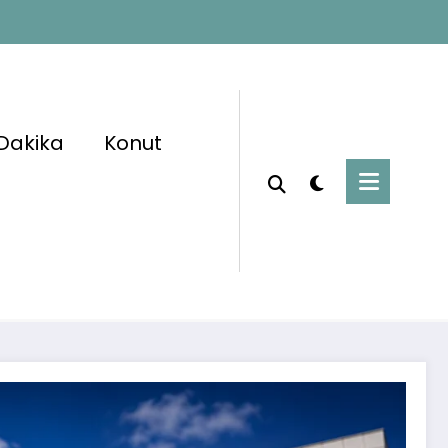
Dakika
Konut
Başlangıç
İş ilanları
PSS Şartsız 2 Bin 700 Belediye İşçisi Alınacak:
Başvurular Başladı