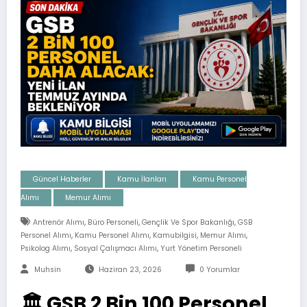
Güncel Haberler
Kamu İlanları
Kamu Personel
Alımı
Memur Alımı
,
,
,
Antrenör Alımı
Büro Personeli
Gençlik Ve Spor Bakanlığı
GSB
,
,
,
,
Personel Alımı
Kamu Personel Alımı
Kamubilgisi
Memur Alımı
,
,
Psikolog Alımı
Sosyal Çalışmacı Alımı
Yurt Yönetim Personeli
Muhsin
Haziran 23, 2026
0 Yorumlar
🏛️ GSB 2 Bin 100 Personel