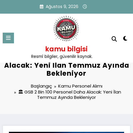
İçeriğe
Ağustos 9, 2026
atla
kamu bilgisi
🏛️ GSB 2 Bin 100 Personel Daha
Resmî bilgiler, güvenilir kaynak.
Alacak: Yeni İlan Temmuz Ayında
Bekleniyor
Başlangıç
Kamu Personel Alımı
🏛️ GSB 2 Bin 100 Personel Daha Alacak: Yeni İlan
Temmuz Ayında Bekleniyor