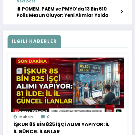
Next post
👮 POMEM, PAEM ve PMYO’da 13 Bin 610
Polis Mezun Oluyor: Yeni Alımlar Yolda
İLGILI HABERLER
Muhsin
0
İŞKUR 85 BİN 825 İŞÇİ ALIMI YAPIYOR: İL
İL GÜNCEL İLANLAR