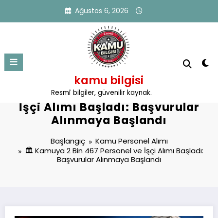
İçeriğe
Ağustos 6, 2026
atla
kamu bilgisi
🏛️ Kamuya 2 Bin 467 Personel ve
Resmî bilgiler, güvenilir kaynak.
İşçi Alımı Başladı: Başvurular
Alınmaya Başlandı
Başlangıç
Kamu Personel Alımı
🏛️ Kamuya 2 Bin 467 Personel ve İşçi Alımı Başladı:
Başvurular Alınmaya Başlandı