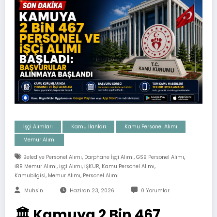
İşçi Alımları
Kamu İlanları
Kamu Personel Alımı
Memur Alımı
,
,
,
Belediye Personel Alımı
Darphane İşçi Alımı
GSB Personel Alımı
,
,
,
,
İBB Memur Alımı
İşçi Alımı
İŞKUR
Kamu Personel Alımı
,
,
Kamubilgisi
Memur Alımı
Personel Alımı
Muhsin
Haziran 23, 2026
0 Yorumlar
🏛️ Kamuya 2 Bin 467