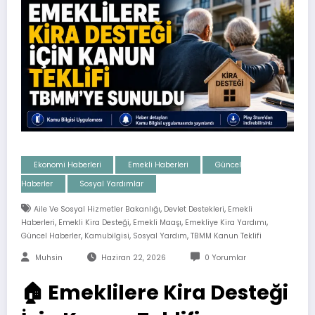
Ekonomi Haberleri
Emekli Haberleri
Güncel
Haberler
Sosyal Yardımlar
,
,
Aile Ve Sosyal Hizmetler Bakanlığı
Devlet Destekleri
Emekli
,
,
,
,
Haberleri
Emekli Kira Desteği
Emekli Maaşı
Emekliye Kira Yardımı
,
,
,
Güncel Haberler
Kamubilgisi
Sosyal Yardım
TBMM Kanun Teklifi
Muhsin
Haziran 22, 2026
0 Yorumlar
🏠 Emeklilere Kira Desteği