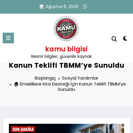
İçeriğe
Ağustos 8, 2026
atla
kamu bilgisi
🏠 Emeklilere Kira Desteği İçin
Resmî bilgiler, güvenilir kaynak.
Kanun Teklifi TBMM’ye Sunuldu
Başlangıç
Sosyal Yardımlar
🏠 Emeklilere Kira Desteği İçin Kanun Teklifi TBMM’ye
Sunuldu