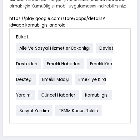
olmak için KamuBilgisi mobil uygulamasını indirebilirsiniz:
https://play.google.com/store/apps/details?
id=app.kamubilgisi.android
Etiket
Aile Ve Sosyal Hizmetler Bakanlığı
Devlet
Destekleri
Emekli Haberleri
Emekli Kira
Desteği
Emekli Maaşı
Emekliye Kira
Yardımı
Güncel Haberler
Kamubilgisi
Sosyal Yardım
TBMM Kanun Teklifi