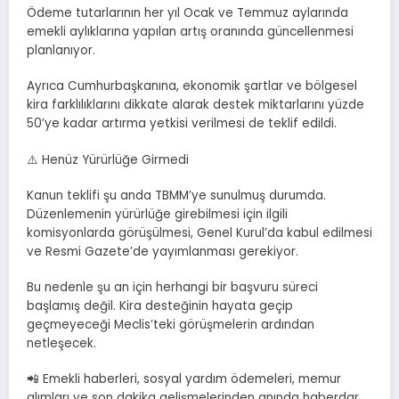
Ödeme tutarlarının her yıl Ocak ve Temmuz aylarında
emekli aylıklarına yapılan artış oranında güncellenmesi
planlanıyor.
Ayrıca Cumhurbaşkanına, ekonomik şartlar ve bölgesel
kira farklılıklarını dikkate alarak destek miktarlarını yüzde
50’ye kadar artırma yetkisi verilmesi de teklif edildi.
⚠️ Henüz Yürürlüğe Girmedi
Kanun teklifi şu anda TBMM’ye sunulmuş durumda.
Düzenlemenin yürürlüğe girebilmesi için ilgili
komisyonlarda görüşülmesi, Genel Kurul’da kabul edilmesi
ve Resmi Gazete’de yayımlanması gerekiyor.
Bu nedenle şu an için herhangi bir başvuru süreci
başlamış değil. Kira desteğinin hayata geçip
geçmeyeceği Meclis’teki görüşmelerin ardından
netleşecek.
📲 Emekli haberleri, sosyal yardım ödemeleri, memur
alımları ve son dakika gelişmelerinden anında haberdar