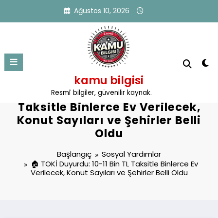
İçeriğe
Ağustos 10, 2026
atla
kamu bilgisi
🏠 TOKİ Duyurdu: 10-11 Bin TL
Resmî bilgiler, güvenilir kaynak.
Taksitle Binlerce Ev Verilecek,
Konut Sayıları ve Şehirler Belli
Oldu
Başlangıç
Sosyal Yardımlar
🏠 TOKİ Duyurdu: 10-11 Bin TL Taksitle Binlerce Ev
Verilecek, Konut Sayıları ve Şehirler Belli Oldu