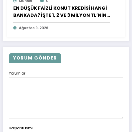
Muhsin
0
EN DÜŞÜK FAİZLİ KONUT KREDİSİ HANGİ
BANKADA? İŞTE 1, 2 VE 3 MİLYON TL’NİN
AYLIK TAKSİTİ VE GERİ ÖDEMESİ
Ağustos 9, 2026
YORUM GÖNDER
Yorumlar
Bağlantı ismi