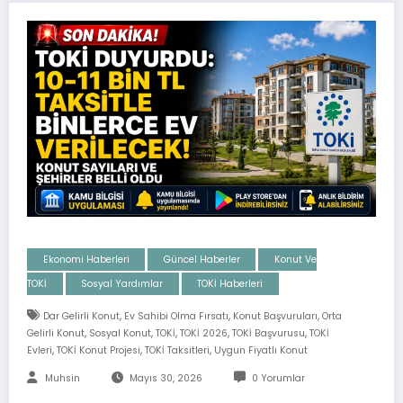
Ekonomi Haberleri
Güncel Haberler
Konut Ve
TOKİ
Sosyal Yardımlar
TOKİ Haberleri
,
,
,
Dar Gelirli Konut
Ev Sahibi Olma Fırsatı
Konut Başvuruları
Orta
,
,
,
,
,
Gelirli Konut
Sosyal Konut
TOKİ
TOKİ 2026
TOKİ Başvurusu
TOKİ
,
,
,
Evleri
TOKİ Konut Projesi
TOKİ Taksitleri
Uygun Fiyatlı Konut
Muhsin
Mayıs 30, 2026
0 Yorumlar