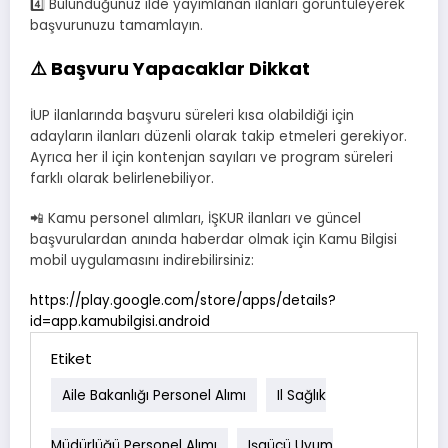
4️⃣ Bulunduğunuz ilde yayımlanan ilanları görüntüleyerek
başvurunuzu tamamlayın.
⚠️ Başvuru Yapacaklar Dikkat
İUP ilanlarında başvuru süreleri kısa olabildiği için
adayların ilanları düzenli olarak takip etmeleri gerekiyor.
Ayrıca her il için kontenjan sayıları ve program süreleri
farklı olarak belirlenebiliyor.
📲 Kamu personel alımları, İŞKUR ilanları ve güncel
başvurulardan anında haberdar olmak için Kamu Bilgisi
mobil uygulamasını indirebilirsiniz:
https://play.google.com/store/apps/details?
id=app.kamubilgisi.android
Etiket
Aile Bakanlığı Personel Alımı
Il Sağlık
Müdürlüğü Personel Alımı
Işgücü Uyum