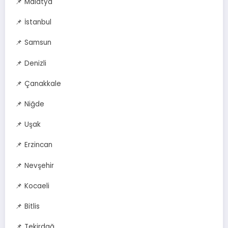
📌 Malatya
📌 İstanbul
📌 Samsun
📌 Denizli
📌 Çanakkale
📌 Niğde
📌 Uşak
📌 Erzincan
📌 Nevşehir
📌 Kocaeli
📌 Bitlis
📌 Tekirdağ