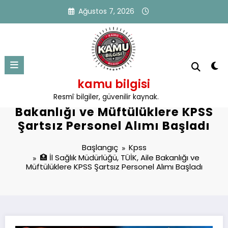
İçeriğe
Ağustos 7, 2026
atla
kamu bilgisi
🏥 İl Sağlık Müdürlüğü, TÜİK, Aile
Resmî bilgiler, güvenilir kaynak.
Bakanlığı ve Müftülüklere KPSS
Şartsız Personel Alımı Başladı
Başlangıç
Kpss
🏥 İl Sağlık Müdürlüğü, TÜİK, Aile Bakanlığı ve
Müftülüklere KPSS Şartsız Personel Alımı Başladı