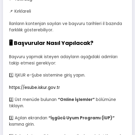
📌 Kırklareli
İlanların kontenjan sayıları ve başvuru tarihleri il bazında
farklılık gösterebiliyor.
🖥️ Başvurular Nasıl Yapılacak?
Başvuru yapmak isteyen adayların aşağıdaki adımları
takip etmesi gerekiyor:
1️⃣ İŞKUR e-Şube sistemine giriş yapın.
https://esube.iskur.gov.tr
2️⃣ Üst menüde bulunan
“Online İşlemler”
bölümüne
tıklayın.
3️⃣ Açılan ekrandan
“İşgücü Uyum Programı (İUP)”
kısmına girin.