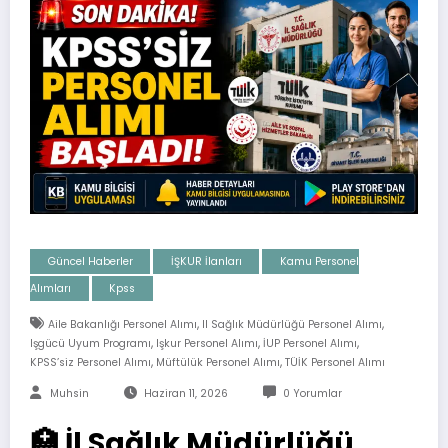
Güncel Haberler
İŞKUR İlanları
Kamu Personel
Alımları
Kpss
,
,
Aile Bakanlığı Personel Alımı
Il Sağlık Müdürlüğü Personel Alımı
,
,
,
Işgücü Uyum Programı
Işkur Personel Alımı
İUP Personel Alımı
,
,
KPSS’siz Personel Alımı
Müftülük Personel Alımı
TÜİK Personel Alımı
Muhsin
Haziran 11, 2026
0 Yorumlar
🏥 İl Sağlık Müdürlüğü,