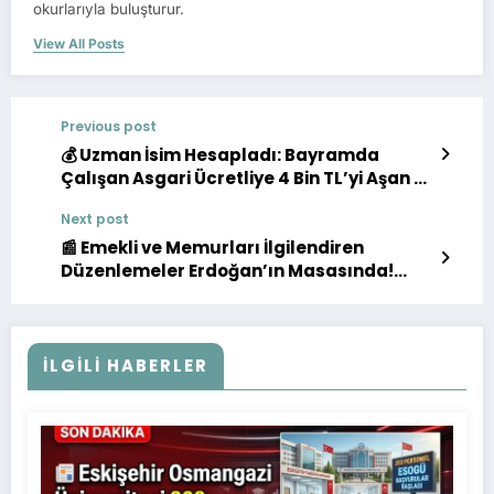
okurlarıyla buluşturur.
View All Posts
Previous post
💰 Uzman İsim Hesapladı: Bayramda
Çalışan Asgari Ücretliye 4 Bin TL’yi Aşan Ek
Ödeme
Next post
📰 Emekli ve Memurları İlgilendiren
Düzenlemeler Erdoğan’ın Masasında!
7200 Prim, Seyyanen Zam ve 3600 Ek
Gösterge İddiası
İLGILI HABERLER