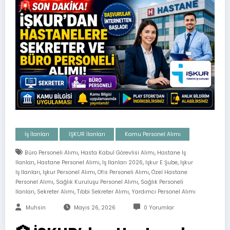
İş İlanları
İŞKUR İlanları
Kamu Personel Alımı
,
,
Büro Personeli Alımı
Hasta Kabul Görevlisi Alımı
Hastane Iş
,
,
,
,
Ilanları
Hastane Personel Alımı
Iş Ilanları 2026
Işkur E Şube
Işkur
,
,
,
Iş Ilanları
Işkur Personel Alımı
Ofis Personeli Alımı
Özel Hastane
,
,
Personel Alımı
Sağlık Kuruluşu Personel Alımı
Sağlık Personeli
,
,
,
Ilanları
Sekreter Alımı
Tıbbi Sekreter Alımı
Yardımcı Personel Alımı
Muhsin
Mayıs 26, 2026
0 Yorumlar