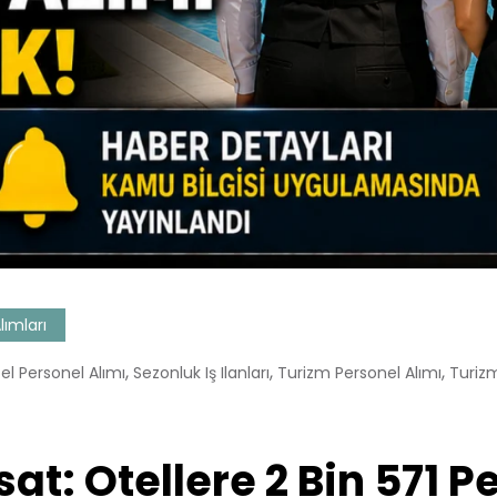
ımları
,
,
,
el Personel Alımı
Sezonluk Iş Ilanları
Turizm Personel Alımı
Turizm
sat: Otellere 2 Bin 571 