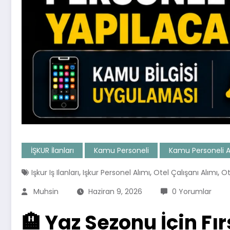
İŞKUR İlanları
Kamu Personeli
Kamu Personeli Al
,
,
,
Işkur Iş Ilanları
Işkur Personel Alımı
Otel Çalışanı Alımı
Ot
Muhsin
Haziran 9, 2026
0 Yorumlar
🏨 Yaz Sezonu İçin Fır