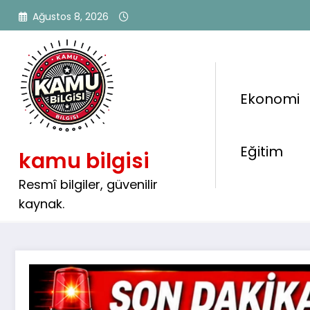
İçeriğe
Ağustos 8, 2026
atla
Ekonomi
🏨 Yaz Sezonu İçin Fırsat: 
Eğitim
kamu bilgisi
571 Personel Alımı Yapıla
Resmî bilgiler, güvenilir
kaynak.