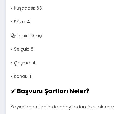
• Kuşadası: 63
• Söke: 4
🏖️ İzmir: 13 kişi
• Selçuk: 8
• Çeşme: 4
• Konak: 1
✅ Başvuru Şartları Neler?
Yayımlanan ilanlarda adaylardan özel bir mezun