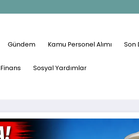
Gündem
Kamu Personel Alımı
Son 
Otellere 2 Bin
Finans
Sosyal Yardımlar
🏨 Yaz Sezonu 
cak