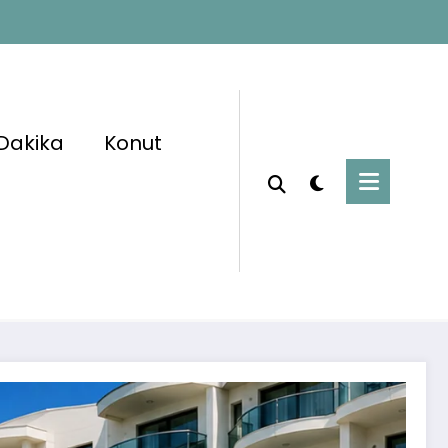
Dakika
Konut
Başlangıç
Kamu Personeli
İçin Fırsat: Otellere 2 Bin 571 Personel Alımı
Yapılacak