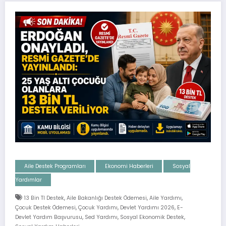
Aile Destek Programları
Ekonomi Haberleri
Sosyal
Yardımlar
,
,
,
13 Bin Tl Destek
Aile Bakanlığı Destek Ödemesi
Aile Yardımı
,
,
,
Çocuk Destek Ödemesi
Çocuk Yardımı
Devlet Yardımı 2026
E-
,
,
,
Devlet Yardım Başvurusu
Sed Yardımı
Sosyal Ekonomik Destek