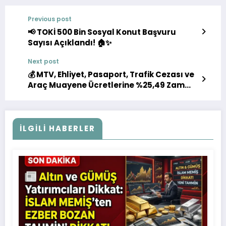
Previous post
📢 TOKİ 500 Bin Sosyal Konut Başvuru
Sayısı Açıklandı! 🏠✨
Next post
💰 MTV, Ehliyet, Pasaport, Trafik Cezası ve
Araç Muayene Ücretlerine %25,49 Zam
Geldi! 📈
İLGILI HABERLER