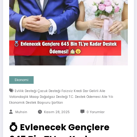
Ekonomi
Evlilik Desteği Çocuk Desteği Faizsiz Kredi Dar Gelirli Aile
Vatandaşlık Maaşı Doğalgaz Desteği T.C. Destek Ödemesi Aile Yılı
Ekonomik Destek Başvuru Şartları
Muhsin
Kasım 28, 2025
0 Yorumlar
💍 Evlenecek Gençlere