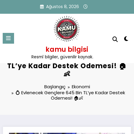
İçeriğe
Ağustos 8, 2026
atla
kamu bilgisi
💍 Evlenecek Gençlere 645 Bin
Resmî bilgiler, güvenilir kaynak.
TL’ye Kadar Destek Ödemesi! 🏠
👶
Başlangıç
Ekonomi
💍 Evlenecek Gençlere 645 Bin TL’ye Kadar Destek
Ödemesi! 🏠👶