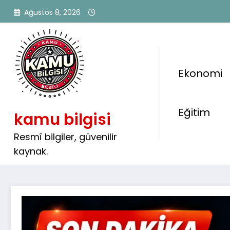
İçeriğe
Ağustos 8, 2026
atla
Ekonomi
💰 En Düşük Emekli Maaşı
Eğitim
kamu bilgisi
Zam Gündemde: Yeni Ra
Çıktı
Resmî bilgiler, güvenilir
kaynak.