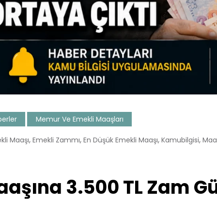
erler
Memur Ve Emekli Maaşları
,
,
,
,
kli Maaşı
Emekli Zammı
En Düşük Emekli Maaşı
Kamubilgisi
Maa
Maaşına 3.500 TL Zam 