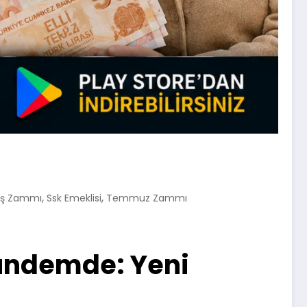
,
,
ş Zammı
Ssk Emeklisi
Temmuz Zammı
Gündemde: Yeni