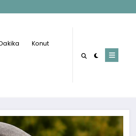
Dakika
Konut
Başlangıç
Güncel Haberler
ekli Maaşına 3.500 TL Zam Gündemde: Yeni
Rakam Ortaya Çıktı