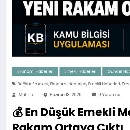
Ekonomi Haberleri
Emekli Haberleri
Güncel Hab
,
,
,
Bağkur Emeklisi
Ekonomi Haberleri
Emekli Haberleri
Eme
Muhsin
Haziran 18, 2026
0 Yorumlar
💰 En Düşük Emekli 
Rakam Ortaya Çıktı