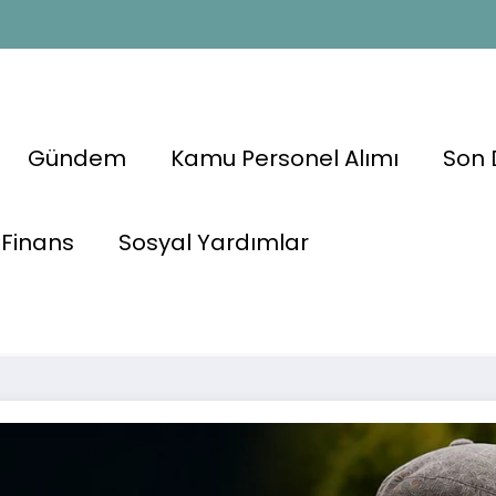
Gündem
Kamu Personel Alımı
Son 
na 3.500 TL
Finans
Sosyal Yardımlar
kam Ortaya
💰 En Düşük Em