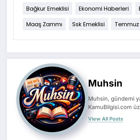
Bağkur Emeklisi
Ekonomi Haberleri
Maaş Zammı
Ssk Emeklisi
Temmuz
Muhsin
Muhsin, gündemi yak
KamuBilgisi.com üze
View All Posts