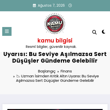
İçeriğe
Ağustos 7, 2026
atla
kamu bilgisi
📉 Uzman İsimden Kritik Altın
Resmî bilgiler, güvenilir kaynak.
Uyarısı: Bu Seviye Aşılmazsa Sert
Düşüşler Gündeme Gelebilir
Başlangıç
Finans
📉 Uzman İsimden Kritik Altın Uyarısı: Bu Seviye
Aşılmazsa Sert Düşüşler Gündeme Gelebilir