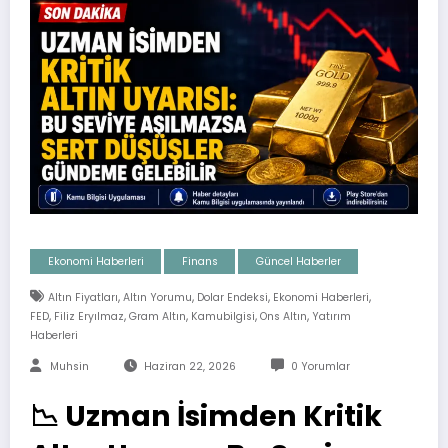
Ekonomi Haberleri
Finans
Güncel Haberler
,
,
,
,
Altın Fiyatları
Altın Yorumu
Dolar Endeksi
Ekonomi Haberleri
,
,
,
,
,
FED
Filiz Eryılmaz
Gram Altın
Kamubilgisi
Ons Altın
Yatırım
Haberleri
Muhsin
Haziran 22, 2026
0 Yorumlar
📉 Uzman İsimden Kritik