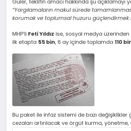
Güler, teklifin amacı hakkında şu açıklamayı y
“Yargılamaların makul sürede tamamlanması, 
korumak ve toplumsal huzuru güçlendirmek iç
MHP’li
Feti Yıldız
ise, sosyal medya üzerinden
ilk etapta
55 bin
, 6 ay içinde toplamda
110 b
Bu paket ile infaz sistemi de bazı değişiklikle
cezaları artırılacak ve örgüt kurma, yönetme, 