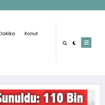
Dakika
Konut
Başlangıç
Haberler
 Yargı Paketi Meclise Sunuldu: 110 Bin Mahkum
Tahliye Olacak!