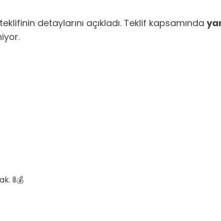
teklifinin detaylarını açıkladı. Teklif kapsamında
ya
iyor.
k. 🚦💰