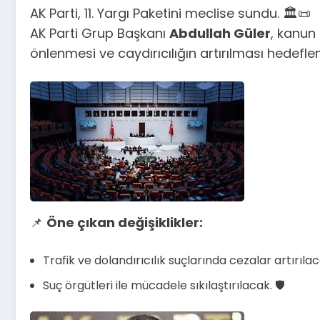
AK Parti, 11. Yargı Paketini meclise sundu. 🏛️📜
AK Parti Grup Başkanı
Abdullah Güler
, kanun 
önlenmesi ve caydırıcılığın artırılması hedeflen
📌
Öne çıkan değişiklikler:
Trafik ve dolandırıcılık suçlarında cezalar artırılaca
Suç örgütleri ile mücadele sıkılaştırılacak. 🛡️