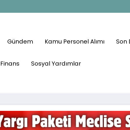
Gündem
Kamu Personel Alımı
Son 
i Meclise
Finans
Sosyal Yardımlar
Tahliye
📢 AK Parti 11.