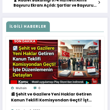
🧹 Adalet Bakanlığı 574 Hizmetli Alımı
Başvuru Ekranı Açıldı: Şartlar ve Başvuru
Detayları
İLGILI HABERLER
Muhsin
0
📰 Şehit ve Gazilere Yeni Haklar Getiren
Kanun Teklifi Komisyondan Geçti! İşte
Düzenlemenin Detayları