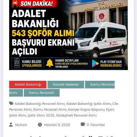
Adalet Bakanlığı
Güncel Haberler
Kamu Personel
Alımı
Kamu Personeli
,
,
Adalet Bakanlığı Personel Alımı
Adalet Bakanlığı Şoför Alımı
Cte
,
,
,
Personel Alımı
Kamu Personel Alımı
Kariyer Kapısı Başvuru
Kpss
,
,
Şoför Alımı
Şoför Alımı 2026
Sözleşmeli Personel Alımı
Muhsin
Haziran 8, 2026
0 Yorumlar