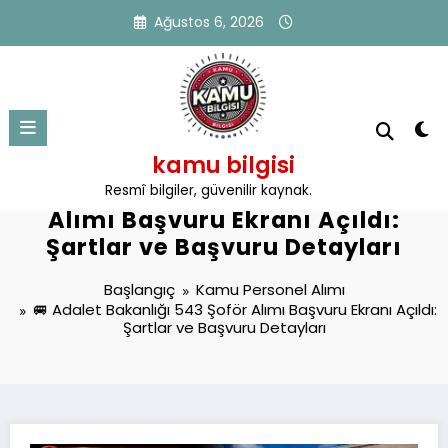
İçeriğe
Ağustos 6, 2026
atla
kamu bilgisi
🚐 Adalet Bakanlığı 543 Şoför
Resmî bilgiler, güvenilir kaynak.
Alımı Başvuru Ekranı Açıldı:
Şartlar ve Başvuru Detayları
Başlangıç
Kamu Personel Alımı
🚐 Adalet Bakanlığı 543 Şoför Alımı Başvuru Ekranı Açıldı:
Şartlar ve Başvuru Detayları