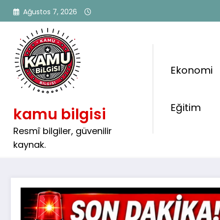
İçeriğe
Ağustos 7, 2026
atla
Ekonomi
🚗 Ehliyeti Olanlara Fırsat
Eğitim
kamu bilgisi
Cezaevlerine 573 Şoför Al
Yapılacak
Resmî bilgiler, güvenilir
kaynak.