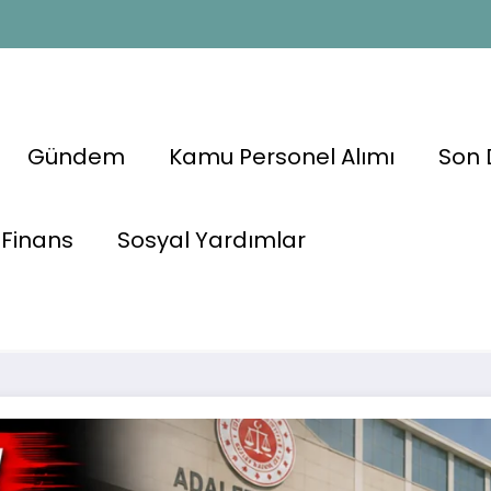
Gündem
Kamu Personel Alımı
Son 
: Adliye ve
Finans
Sosyal Yardımlar
ımı
🚗 Ehliyeti Olan