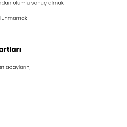
sından olumlu sonuç almak
bulunmamak
artları
n adayların;