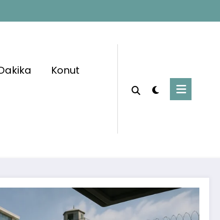
Dakika
Konut
Başlangıç
Adalet Bakanlığı
lara Fırsat: Adliye ve Cezaevlerine 573 Şoför
Alımı Yapılacak