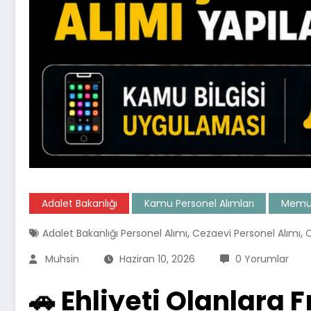
Adalet Bakanlığı
Kamu Personel Alımları
Memur
,
,
Adalet Bakanlığı Personel Alımı
Cezaevi Personel Alımı
C
Muhsin
Haziran 10, 2026
0 Yorumlar
🚗 Ehliyeti Olanlara 