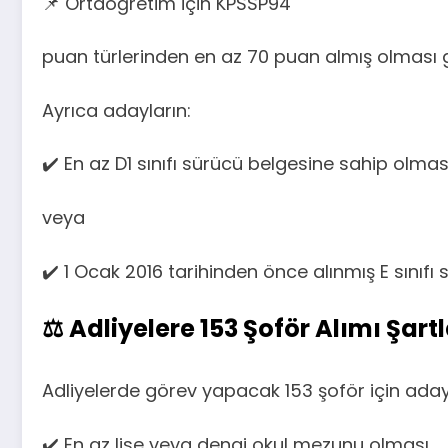
📌 Ortaöğretim için KPSSP94
puan türlerinden en az 70 puan almış olması g
Ayrıca adayların:
✔️ En az D1 sınıfı sürücü belgesine sahip olmas
veya
✔️ 1 Ocak 2016 tarihinden önce alınmış E sınıfı
⚖️ Adliyelere 153 Şoför Alımı Şartl
Adliyelerde görev yapacak 153 şoför için aday
✔️ En az lise veya dengi okul mezunu olması