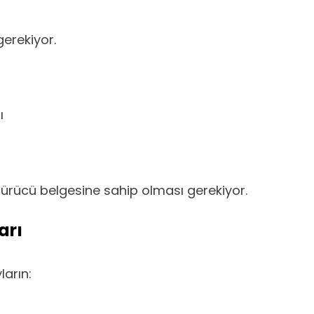
erekiyor.
ı
 sürücü belgesine sahip olması gerekiyor.
arı
ların: