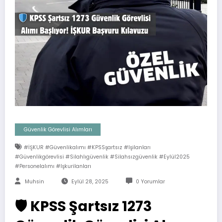
Güvenlik Görevlisi Alımları
#İŞKUR #güvenlikalımı #KPSSşartsız #işilanları
#güvenlikgörevlisi #silahlıgüvenlik #silahsızgüvenlik #Eylül2025
#personelalımı #işkurilanları
Muhsin
Eylül 28, 2025
0 Yorumlar
🛡️ KPSS Şartsız 1273