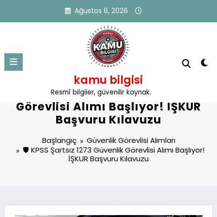
İçeriğe
Ağustos 6, 2026
atla
kamu bilgisi
🛡️ KPSS Şartsız 1273 Güvenlik
Resmî bilgiler, güvenilir kaynak.
Görevlisi Alımı Başlıyor! İŞKUR
Başvuru Kılavuzu
Başlangıç
Güvenlik Görevlisi Alımları
🛡️ KPSS Şartsız 1273 Güvenlik Görevlisi Alımı Başlıyor!
İŞKUR Başvuru Kılavuzu