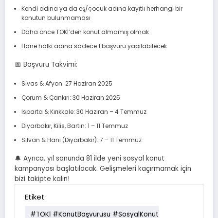
Kendi adına ya da eş/çocuk adına kayıtlı herhangi bir
konutun bulunmaması
Daha önce TOKİ’den konut almamış olmak
Hane halkı adına sadece 1 başvuru yapılabilecek
📅 Başvuru Takvimi:
Sivas & Afyon: 27 Haziran 2025
Çorum & Çankırı: 30 Haziran 2025
Isparta & Kırıkkale: 30 Haziran – 4 Temmuz
Diyarbakır, Kilis, Bartın: 1 – 11 Temmuz
Silvan & Hani (Diyarbakır): 7 – 11 Temmuz
🔔 Ayrıca, yıl sonunda 81 ilde yeni sosyal konut
kampanyası başlatılacak. Gelişmeleri kaçırmamak için
bizi takipte kalın!
Etiket
#TOKİ #KonutBaşvurusu #SosyalKonut