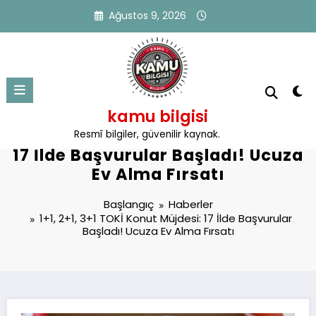
İçeriğe
Ağustos 9, 2026
atla
kamu bilgisi
1+1, 2+1, 3+1 TOKİ Konut Müjdesi:
Resmî bilgiler, güvenilir kaynak.
17 İlde Başvurular Başladı! Ucuza
Ev Alma Fırsatı
Başlangıç
Haberler
1+1, 2+1, 3+1 TOKİ Konut Müjdesi: 17 İlde Başvurular
Başladı! Ucuza Ev Alma Fırsatı