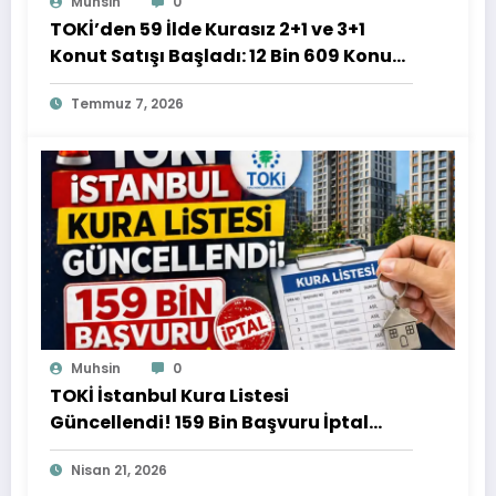
Muhsin
0
TOKİ’den 59 İlde Kurasız 2+1 ve 3+1
Konut Satışı Başladı: 12 Bin 609 Konut
İçin Başvurular Devam Ediyor
Temmuz 7, 2026
Muhsin
0
TOKİ İstanbul Kura Listesi
Güncellendi! 159 Bin Başvuru İptal
Edildi
Nisan 21, 2026