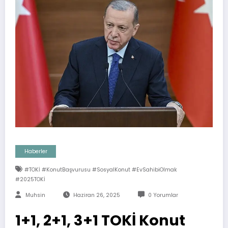
Haberler
#TOKİ #KonutBaşvurusu #SosyalKonut #EvSahibiOlmak
#2025TOKİ
Muhsin
Haziran 26, 2025
0 Yorumlar
1+1, 2+1, 3+1 TOKİ Konut