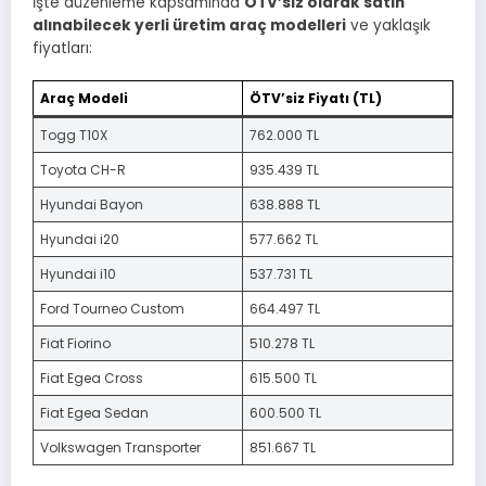
İşte düzenleme kapsamında
ÖTV’siz olarak satın
alınabilecek yerli üretim araç modelleri
ve yaklaşık
fiyatları:
Araç Modeli
ÖTV’siz Fiyatı (TL)
Togg T10X
762.000 TL
Toyota CH-R
935.439 TL
Hyundai Bayon
638.888 TL
Hyundai i20
577.662 TL
Hyundai i10
537.731 TL
Ford Tourneo Custom
664.497 TL
Fiat Fiorino
510.278 TL
Fiat Egea Cross
615.500 TL
Fiat Egea Sedan
600.500 TL
Volkswagen Transporter
851.667 TL