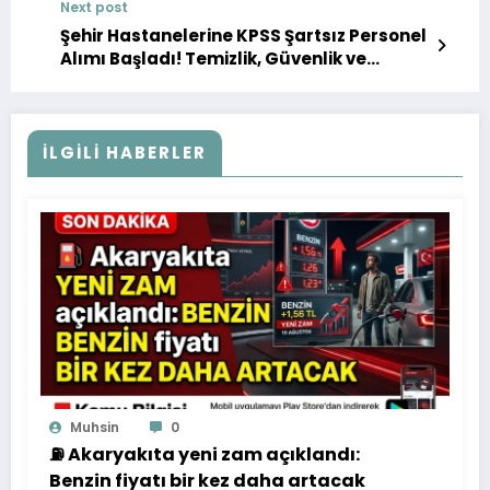
Next post
Şehir Hastanelerine KPSS Şartsız Personel
Alımı Başladı! Temizlik, Güvenlik ve
Hastane Hizmetlisi Kadroları Açıklandı
İLGILI HABERLER
Muhsin
0
⛽ Akaryakıta yeni zam açıklandı:
Benzin fiyatı bir kez daha artacak