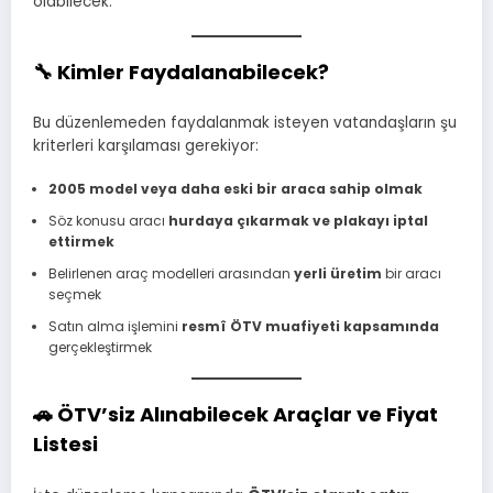
olabilecek.
🔧
Kimler Faydalanabilecek?
Bu düzenlemeden faydalanmak isteyen vatandaşların şu
kriterleri karşılaması gerekiyor:
2005 model veya daha eski bir araca sahip olmak
Söz konusu aracı
hurdaya çıkarmak ve plakayı iptal
ettirmek
Belirlenen araç modelleri arasından
yerli üretim
bir aracı
seçmek
Satın alma işlemini
resmî ÖTV muafiyeti kapsamında
gerçekleştirmek
🚗
ÖTV’siz Alınabilecek Araçlar ve Fiyat
Listesi