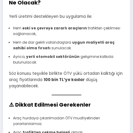
Ne Olacak?
Yerli üretimi destekleyen bu uygulama ile:
Hem
eski ve çevreye zararlı araçların
trafikten çekilmesi
sağlanacak,
Hem de dar gelirli vatandaşlara
uygun maliyetli araç
sahibi olma fırsatı
sunulacak.
Ayrıca,
yerli otomobil sektörünün
gelişimine katkıda
bulunulacak.
Söz konusu teşvikle birlikte ÖTV yükü ortadan kalktığı için
araç fiyatlarında
100 bin TL’ye kadar
düşüş
yaşanabilecek.
⚠️
Dikkat Edilmesi Gerekenler
Araç hurdaya çıkarılmadan ÖTV muafiyetinden
yararlanılamaz.
Araç
trafikten çekme belgeli
olmalı.