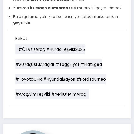
Yalnızca
ilk elden alımlarda
ÖTV muafiyeti geçerli olacak.
Bu uygulama yalnızca belirlenen yerli araç markaları için
geçerlidir.
Etiket
#ÖTVsizAraç #HurdaTeşviki2025
#20YaşÜstüAraçlar #ToggFiyat #FiatEgea
#ToyotaCHR #HyundaiBayon #FordTourneo
#AraçAlımTeşviki #YerliÜretimAraç