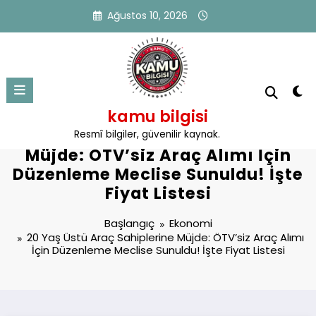
İçeriğe
Ağustos 10, 2026
atla
kamu bilgisi
20 Yaş Üstü Araç Sahiplerine
Resmî bilgiler, güvenilir kaynak.
Müjde: ÖTV’siz Araç Alımı İçin
Düzenleme Meclise Sunuldu! İşte
Fiyat Listesi
Başlangıç
Ekonomi
20 Yaş Üstü Araç Sahiplerine Müjde: ÖTV’siz Araç Alımı
İçin Düzenleme Meclise Sunuldu! İşte Fiyat Listesi