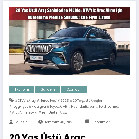
Ekonomi
Gündem
Otomobil
#ÖTVsizAraç #HurdaTeşviki2025 #20YaşÜstüAraçlar
#ToggFiyat #FiatEgea #ToyotaCHR #HyundaiBayon #FordTourneo
#AraçAlımTeşviki #YerliÜretimAraç
Muhsin
Temmuz 30, 2025
0 Yorumlar
20 Yaş Üstü Araç