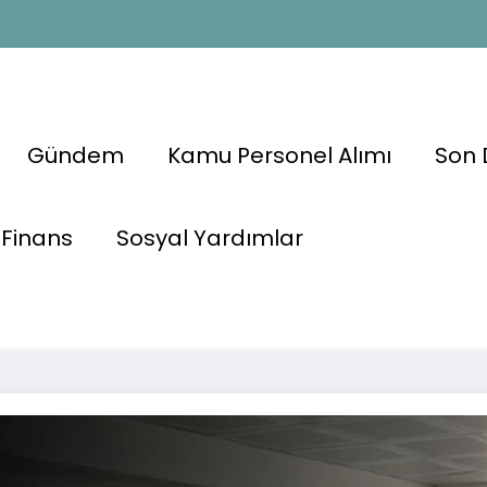
Gündem
Kamu Personel Alımı
Son 
nel Alımı
Finans
Sosyal Yardımlar
AFAD 473 Sö
 Açıldı