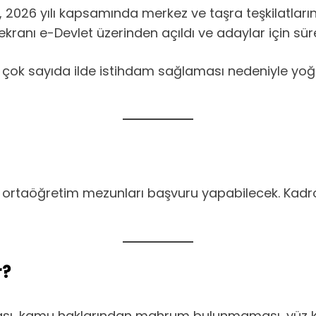
, 2026 yılı kapsamında merkez ve taşra teşkilatlar
ranı e-Devlet üzerinden açıldı ve adaylar için sü
 çok sayıda ilde istihdam sağlaması nedeniyle yoğu
ns ve ortaöğretim mezunları başvuru yapabilecek. K
r?
ması, kamu haklarından mahrum bulunmaması, yüz k