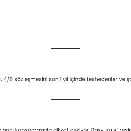
 4/B sözleşmesini son 1 yıl içinde feshedenler ve ş
larını kapsamasıyla dikkat çekiyor. Başvuru süresi