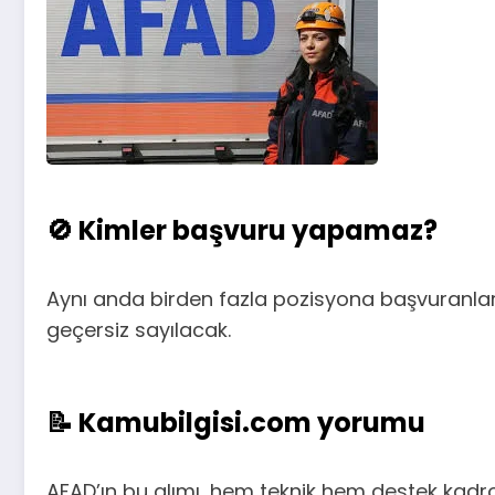
🚫 Kimler başvuru yapamaz?
Aynı anda birden fazla pozisyona başvuranlar,
geçersiz sayılacak.
📝 Kamubilgisi.com yorumu
AFAD’ın bu alımı, hem teknik hem destek kadro