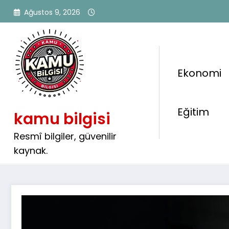
İçeriğe
Ağustos 9, 2026
atla
Ekonomi
AFAD 473 Sözleşmeli Perso
Eğitim
kamu bilgisi
Başladı 🚨 Başvuru Ekranı
Resmî bilgiler, güvenilir
kaynak.