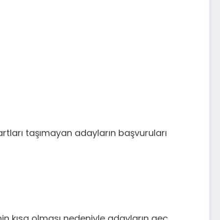
artları taşımayan adayların başvuruları
nin kısa olması nedeniyle adayların geç