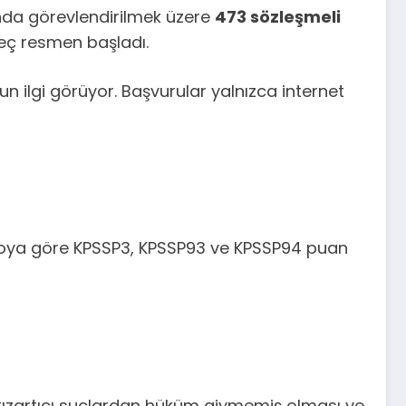
ında görevlendirilmek üzere
473 sözleşmeli
reç resmen başladı.
n ilgi görüyor. Başvurular yalnızca internet
adroya göre KPSSP3, KPSSP93 ve KPSSP94 puan
ızartıcı suçlardan hüküm giymemiş olması ve