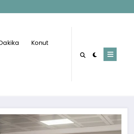
Dakika
Konut
Başlangıç
Kamu Personel Alımları
zleşmeli Personel Alımı Başladı 🚨 Başvuru
Ekranı Açıldı