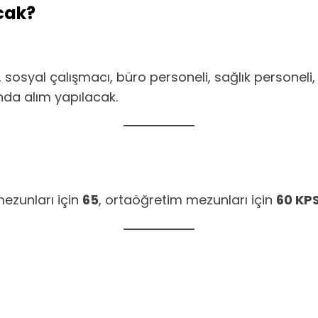
cak?
 sosyal çalışmacı, büro personeli, sağlık personeli,
ında alım yapılacak.
mezunları için
65
, ortaöğretim mezunları için
60 KP