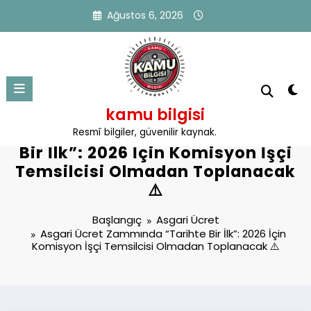
İçeriğe
Ağustos 6, 2026
atla
kamu bilgisi
Asgari Ücret Zammında “Tarihte
Resmî bilgiler, güvenilir kaynak.
Bir İlk”: 2026 İçin Komisyon İşçi
Temsilcisi Olmadan Toplanacak
⚠️
Başlangıç
Asgari Ücret
Asgari Ücret Zammında “Tarihte Bir İlk”: 2026 İçin
Komisyon İşçi Temsilcisi Olmadan Toplanacak ⚠️