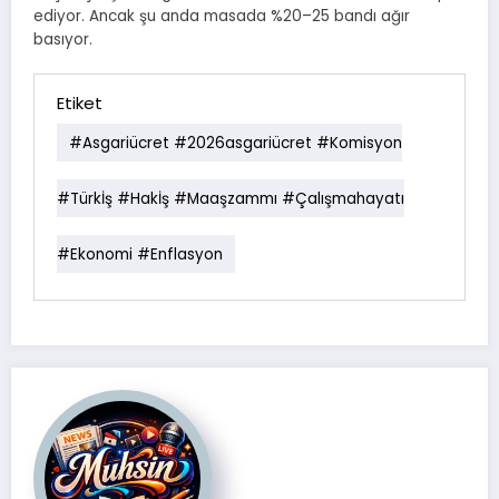
ediyor. Ancak şu anda masada %20–25 bandı ağır
basıyor.
Etiket
#asgariücret #2026asgariücret #komisyon
#Türkİş #Hakİş #maaşzammı #çalışmahayatı
#ekonomi #enflasyon