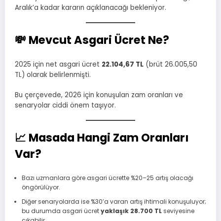
Aralık’a kadar kararın açıklanacağı bekleniyor.
💸
Mevcut Asgari Ücret Ne?
2025 için net asgari ücret
22.104,67 TL
(brüt 26.005,50
TL) olarak belirlenmişti.
Bu çerçevede, 2026 için konuşulan zam oranları ve
senaryolar ciddi önem taşıyor.
📈
Masada Hangi Zam Oranları
Var?
Bazı uzmanlara göre asgari ücrette %20–25 artış olacağı
öngörülüyor.
Diğer senaryolarda ise %30’a varan artış ihtimali konuşuluyor;
bu durumda asgari ücret
yaklaşık 28.700 TL
seviyesine
çıkabilir.