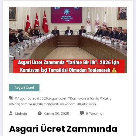
Asgari Ücret
#asgariücret #2026asgariücret #komisyon #Türkİş #Hakİş
#maaşzammı #çalışmahayatı #ekonomi #enflasyon
Muhsin
Kasım 30, 2025
0 Yorumlar
Asgari Ücret Zammında