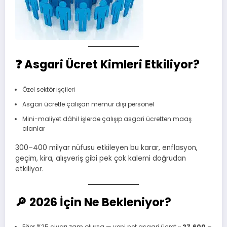
❓
Asgari Ücret Kimleri Etkiliyor?
Özel sektör işçileri
Asgari ücretle çalışan memur dışı personel
Mini-maliyet dâhil işlerde çalışıp asgari ücretten maaş
alanlar
300–400 milyar nüfusu etkileyen bu karar, enflasyon,
geçim, kira, alışveriş gibi pek çok kalemi doğrudan
etkiliyor.
🔎
2026 İçin Ne Bekleniyor?
Eğer %25 civarı zam olursa — yeni net asgari ücret ~
27.600 –