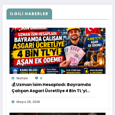
İLGILI HABERLER
Muhsin
0
💰 Uzman İsim Hesapladı: Bayramda
Çalışan Asgari Ücretliye 4 Bin TL’yi
Aşan Ek Ödeme
Mayıs 26, 2026