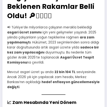
Beklenen Rakamlar Belli
Oldu! 🔎👷‍♀️👷‍♂️
📢 Türkiye’de milyonlarca çalışanın merakla beklediği
asgari ücret zammı
için yeni gelişmeler yaşandı. 2025
yılında çalışanların yoğun tepkilerine rağmen
ara zam
yapılmamıştı
. Hükümet, 2023 seçimlerinden sonra aldığı
karar doğrultusunda artık asgari ücrete yılda
sadece bir
kez zam yapılacağını
duyurmuştu. Bu nedenle tüm
gözler Aralık 2025’te toplanacak
Asgari Ücret Tespit
Komisyonu
na çevrildi.
Mevcut asgari ücret şu anda
22 bin 104 TL
seviyesinde.
Ancak 2026 yılı için yapılacak zam hesabı, Merkez
Bankası’nın açıkladığı
hedef enflasyon güncellemesiyle
değişti
.
📈 Zam Hesabında Yeni Dönem