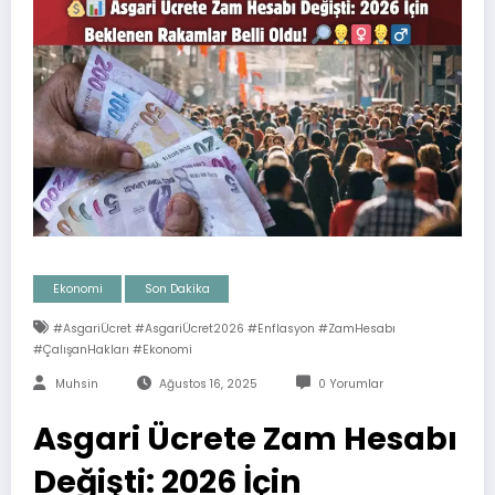
Ekonomi
Son Dakika
#AsgariÜcret #AsgariÜcret2026 #Enflasyon #ZamHesabı
#ÇalışanHakları #Ekonomi
Muhsin
Ağustos 16, 2025
0 Yorumlar
Asgari Ücrete Zam Hesabı
Değişti: 2026 İçin