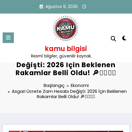
İçeriğe
Ağustos 9, 2026
atla
kamu bilgisi
Asgari Ücrete Zam Hesabı
Resmî bilgiler, güvenilir kaynak.
Değişti: 2026 İçin Beklenen
Rakamlar Belli Oldu! 🔎👷‍♀️👷‍♂️
Başlangıç
Ekonomi
Asgari Ücrete Zam Hesabı Değişti: 2026 İçin Beklenen
Rakamlar Belli Oldu! 🔎👷‍♀️👷‍♂️