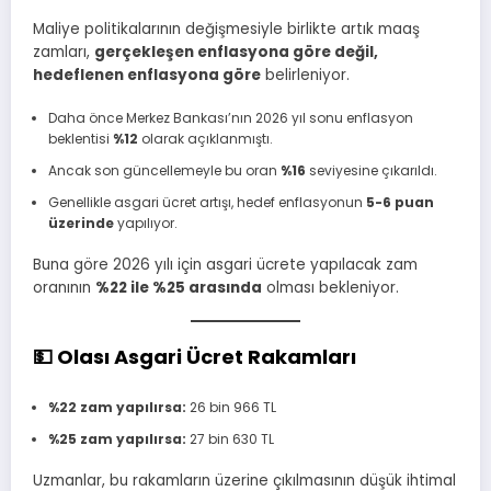
Maliye politikalarının değişmesiyle birlikte artık maaş
zamları,
gerçekleşen enflasyona göre değil,
hedeflenen enflasyona göre
belirleniyor.
Daha önce Merkez Bankası’nın 2026 yıl sonu enflasyon
beklentisi
%12
olarak açıklanmıştı.
Ancak son güncellemeyle bu oran
%16
seviyesine çıkarıldı.
Genellikle asgari ücret artışı, hedef enflasyonun
5-6 puan
üzerinde
yapılıyor.
Buna göre 2026 yılı için asgari ücrete yapılacak zam
oranının
%22 ile %25 arasında
olması bekleniyor.
💵 Olası Asgari Ücret Rakamları
%22 zam yapılırsa:
26 bin 966 TL
%25 zam yapılırsa:
27 bin 630 TL
Uzmanlar, bu rakamların üzerine çıkılmasının düşük ihtimal