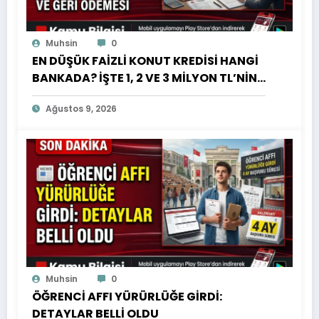
Muhsin
0
EN DÜŞÜK FAİZLİ KONUT KREDİSİ HANGİ
BANKADA? İŞTE 1, 2 VE 3 MİLYON TL’NİN
AYLIK TAKSİTİ VE GERİ ÖDEMESİ
Ağustos 9, 2026
Muhsin
0
ÖĞRENCİ AFFI YÜRÜRLÜĞE GİRDİ:
DETAYLAR BELLİ OLDU