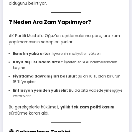
olduğunu belirtiyor.
❓ Neden Ara Zam Yapılmıyor?
AK Partili Mustafa Oğuz’un açıklamalarına göre, ara zam
yapılmamasının sebepleri şunlar:
Esnafın yükü artar:
İşverenin maliyetleri yükselir.
Kayıt dışı istihdam artar:
İşverenler SGK ödemelerinden
kaçınır.
Fiyatlama davranışları bozulur:
Şu an 10 TL olan bir ürün
15 TL’ye çıkar.
Enflasyon yeniden yükselir:
Bu da orta vadede yine işçiye
zarar verir.
Bu gerekçelerle hükümet,
yıllık tek zam politikasını
sürdürme kararı aldı.
👷 Çalışanların Tepkisi