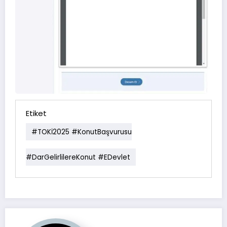
Etiket
#TOKİ2025 #KonutBaşvurusu
#DarGelirlilereKonut #EDevlet