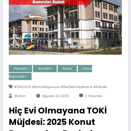
Ekonomi
Gündem
Konut
Konut
Başvuruları
#TOKİ2025 #KonutBaşvurusu #DarGelirlilereKonut #EDevlet
Muhsin
Ağustos 24, 2025
0 Yorumlar
Hiç Evi Olmayana TOKİ
Müjdesi: 2025 Konut