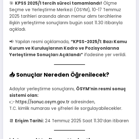
🎯
KPSS 2025/1 tercih süreci tamamlandı!
Ölçme
Seçme ve Yerleştirme Merkezi (ÖSYM), 10-17 Temmuz
2025 tarihleri arasında alınan memur alımı tercihlerine
ilişkin yerleştirme sonuçlarını bugün saat 11.30 itibarıyla
açıkladı.
📢 Yapılan resmi açıklamada,
“KPSS-2025/1: Bazı Kamu
Kurum ve Kuruluşlarının Kadro ve Pozisyonlarına
Yerleştirme Sonuçları Açıklandı”
ifadesine yer verildi.
📥
Sonuçlar Nereden Öğrenilecek?
Adaylar yerleştirme sonuçlarını,
ÖSYM’nin resmi sonuç
sistemi olan:
👉
https://sonuc.osym.gov.tr
adresinden,
T.C. kimlik numarası ve şifreleri ile sorgulayabilecekler.
📆
Erişim Tarihi:
24 Temmuz 2025 Saat 11.30’dan itibaren