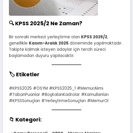
🔍
KPSS 2025/2 Ne Zaman?
Bir sonraki merkezi yerleştirme olan
KPSS 2025/2
,
genellikle
Kasım-Aralık 2025
döneminde yapılmaktadır.
Takipte kalmak isteyen adaylar için tercih süreci
başlamadan duyuru yapılacaktır.
🏷️
Etiketler
#KPSS2025 #ÖSYM #KPSS2025_1 #MemurAlımı
#TabanPuanlar #BoşKalanKadrolar #Kamuİlanları
#KPSSSonuçları #YerleştirmeSonuçları #MemurOl
📁
Kategori: