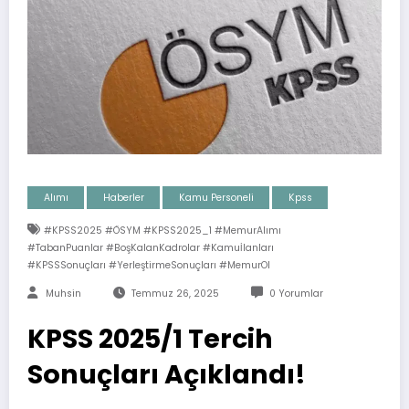
Alımı
Haberler
Kamu Personeli
Kpss
#KPSS2025 #ÖSYM #KPSS2025_1 #MemurAlımı
#TabanPuanlar #BoşKalanKadrolar #Kamuİlanları
#KPSSSonuçları #YerleştirmeSonuçları #MemurOl
Muhsin
Temmuz 26, 2025
0 Yorumlar
KPSS 2025/1 Tercih
Sonuçları Açıklandı!