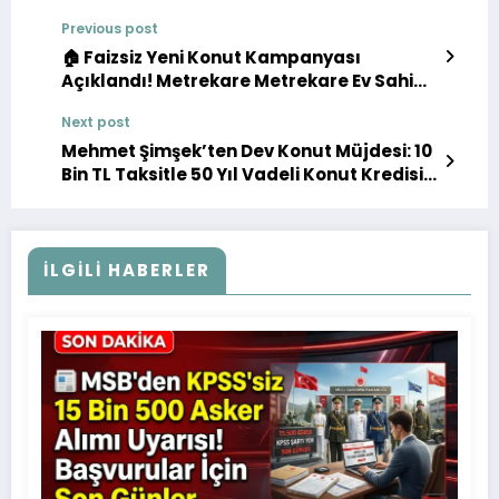
Previous post
🏠 Faizsiz Yeni Konut Kampanyası
Açıklandı! Metrekare Metrekare Ev Sahibi
Olma Dönemi Başlıyor
Next post
Mehmet Şimşek’ten Dev Konut Müjdesi: 10
Bin TL Taksitle 50 Yıl Vadeli Konut Kredisi
Geliyor!
İLGILI HABERLER