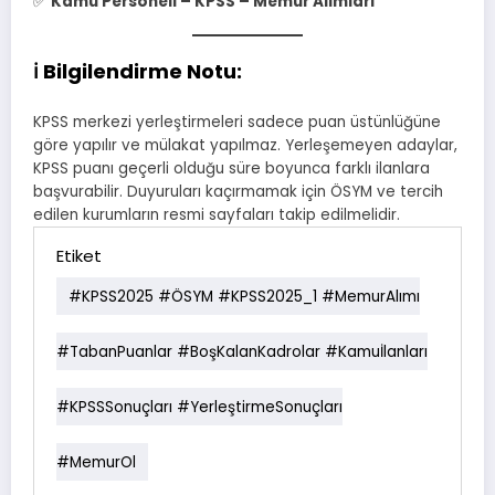
✅
Kamu Personeli – KPSS – Memur Alımları
ℹ️
Bilgilendirme Notu:
KPSS merkezi yerleştirmeleri sadece puan üstünlüğüne
göre yapılır ve mülakat yapılmaz. Yerleşemeyen adaylar,
KPSS puanı geçerli olduğu süre boyunca farklı ilanlara
başvurabilir. Duyuruları kaçırmamak için ÖSYM ve tercih
edilen kurumların resmi sayfaları takip edilmelidir.
Etiket
#KPSS2025 #ÖSYM #KPSS2025_1 #MemurAlımı
#TabanPuanlar #BoşKalanKadrolar #Kamuİlanları
#KPSSSonuçları #YerleştirmeSonuçları
#MemurOl