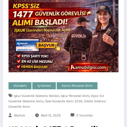
Gündem
İş İlanları
Kamu Personel Alımı
,
,
Işkur Güvenlik Görevlisi Ilanları
Işkur Personel Alımı
Kpss Siz
,
,
Güvenlik Görevlisi Alımı
Özel Güvenlik Alımı 2026
Silahlı Silahsız
Güvenlik Alımı
Muhsin
Mart 15, 2026
0 Yorumlar