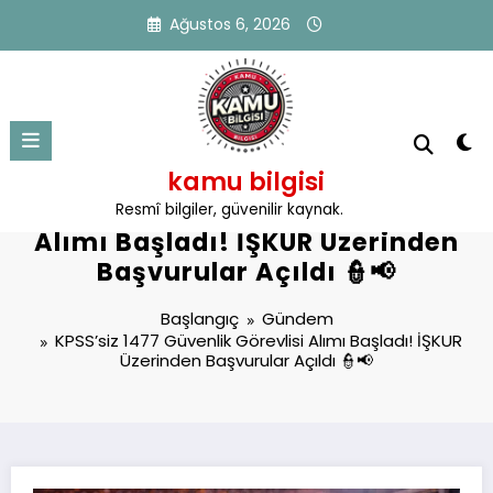
İçeriğe
Ağustos 6, 2026
atla
kamu bilgisi
KPSS’siz 1477 Güvenlik Görevlisi
Resmî bilgiler, güvenilir kaynak.
Alımı Başladı! İŞKUR Üzerinden
Başvurular Açıldı 👮📢
Başlangıç
Gündem
KPSS’siz 1477 Güvenlik Görevlisi Alımı Başladı! İŞKUR
Üzerinden Başvurular Açıldı 👮📢