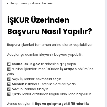
İletişim ve raporlama becerisi
İŞKUR Üzerinden
Başvuru Nasıl Yapılır?
Başvuru işlemleri tamamen online olarak yapılabiliyor.
Adaylar şu adımları izleyerek başvuru yapabilir:
1️⃣
esube.iskur.gov.tr
adresine giriş yapın
2️⃣ “Online İşlemler” menüsünden
İş Arayan
bölümüne
girin
3️⃣ “Açık İş İlanları” sekmesini seçin
4️⃣
Meslek
kısmına
Güvenlik Görevlisi
yazın
5️⃣ “Ara” butonuna tıklayın
6️⃣ Çıkan ilanlar arasından uygun olan ilana başvurun
Ayrıca adaylar
il, ilçe ve çalışma şekli filtreleri
ile