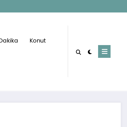
Dakika
Konut
Başlangıç
Haberler
kliye Temmuz Zammı Netleşiyor! En Düşük
Maaş 50 Bin TL’yi Aşabilir!