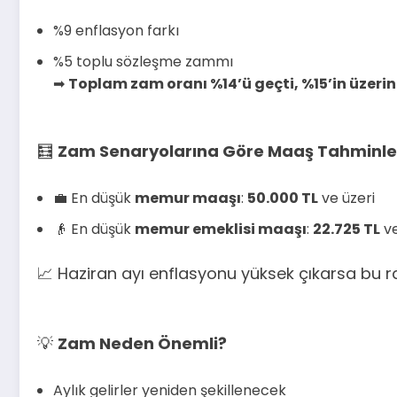
%9 enflasyon farkı
%5 toplu sözleşme zammı
➡
Toplam zam oranı %14’ü geçti, %15’in üzerin
🧮
Zam Senaryolarına Göre Maaş Tahminler
💼 En düşük
memur maaşı
:
50.000 TL
ve üzeri
👴 En düşük
memur emeklisi maaşı
:
22.725 TL
ve
📈 Haziran ayı enflasyonu yüksek çıkarsa bu r
💡
Zam Neden Önemli?
Aylık gelirler yeniden şekillenecek