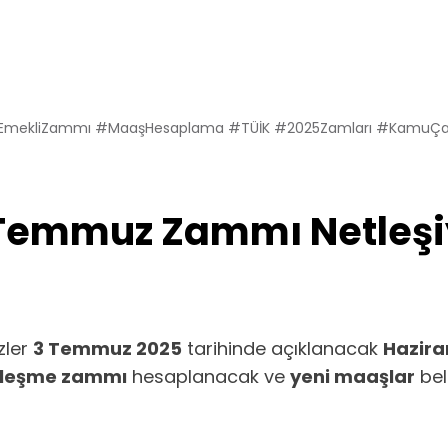
liZammı #MaaşHesaplama #TÜİK #2025Zamları #KamuÇal
Temmuz Zammı Netleşi
zler
3 Temmuz 2025
tarihinde açıklanacak
Hazira
özleşme zammı
hesaplanacak ve
yeni maaşlar
bel