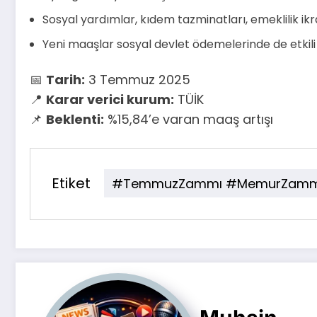
Sosyal yardımlar, kıdem tazminatları, emeklilik ik
Yeni maaşlar sosyal devlet ödemelerinde de etkili
📅
Tarih:
3 Temmuz 2025
📍
Karar verici kurum:
TÜİK
📌
Beklenti:
%15,84’e varan maaş artışı
Etiket
#TemmuzZammı #MemurZammı #