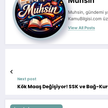
Muhsin
Muhsin, gündemi yak
KamuBilgisi.com üze
View All Posts
Next post
Kök Maaş Değişiyor! SSK ve Bağ-Kur