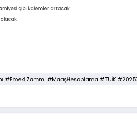
ramiyesi gibi kalemler artacak
 olacak
EmekliZammı #MaaşHesaplama #TÜİK #2025Za