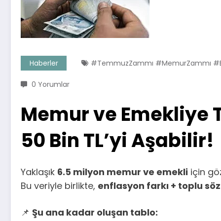
Haberler
#TemmuzZammı #MemurZammı #Emek
0 Yorumlar
Memur ve Emekliye 
50 Bin TL’yi Aşabilir!
Yaklaşık
6.5 milyon memur ve emekli
için gö
Bu veriyle birlikte,
enflasyon farkı + toplu s
📌
Şu ana kadar oluşan tablo: