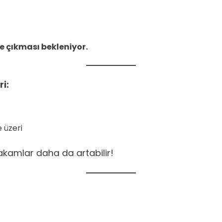
e çıkması bekleniyor.
i:
 üzeri
akamlar daha da artabilir!