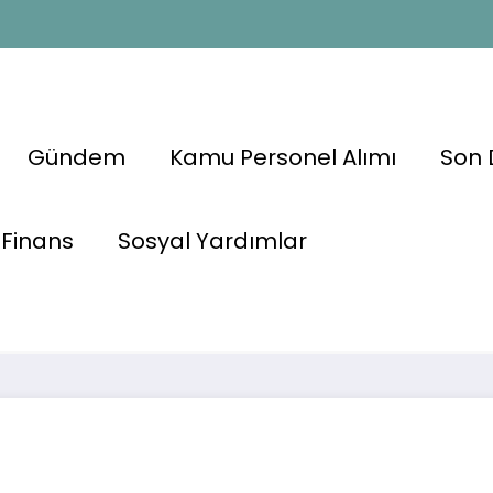
Gündem
Kamu Personel Alımı
Son 
muz Zammı
Finans
Sosyal Yardımlar
 50 Bin TL’yi
Memur ve Eme