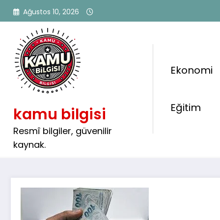
İçeriğe
Ağustos 10, 2026
atla
Ekonomi
Memur ve Emekliye Tem
Eğitim
kamu bilgisi
Netleşiyor! En Düşük Maaş
Aşabilir!
Resmî bilgiler, güvenilir
kaynak.