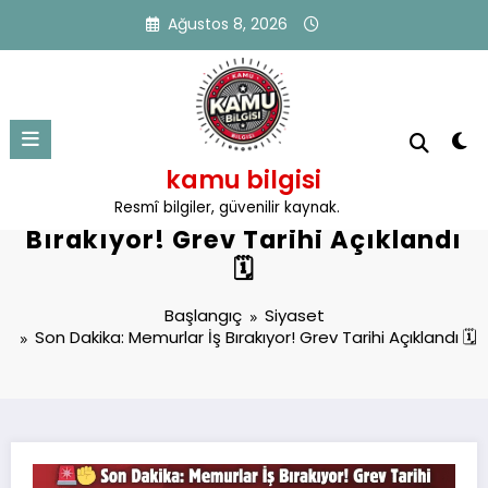
İçeriğe
Ağustos 8, 2026
atla
kamu bilgisi
Son Dakika: Memurlar İş
Resmî bilgiler, güvenilir kaynak.
Bırakıyor! Grev Tarihi Açıklandı
🗓️
Başlangıç
Siyaset
Son Dakika: Memurlar İş Bırakıyor! Grev Tarihi Açıklandı 🗓️