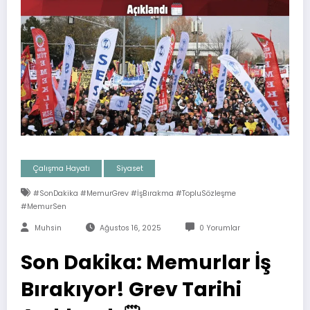
Çalışma Hayatı
Siyaset
#SonDakika #MemurGrev #İşBırakma #TopluSözleşme
#MemurSen
Muhsin
Ağustos 16, 2025
0 Yorumlar
Son Dakika: Memurlar İş
Bırakıyor! Grev Tarihi