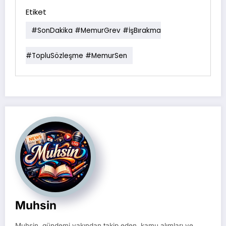
Etiket
#SonDakika #MemurGrev #İşBırakma
#TopluSözleşme #MemurSen
Muhsin
Muhsin, gündemi yakından takip eden, kamu alımları ve