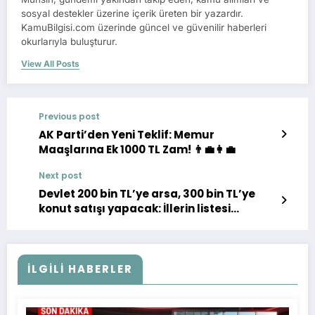
sosyal destekler üzerine içerik üreten bir yazardır.
KamuBilgisi.com üzerinde güncel ve güvenilir haberleri
okurlarıyla buluşturur.
View All Posts
Previous post
AK Parti’den Yeni Teklif: Memur
Maaşlarına Ek 1000 TL Zam! 👨‍💼👩‍💼
Next post
Devlet 200 bin TL’ye arsa, 300 bin TL’ye
konut satışı yapacak: İllerin listesi
açıklandı 🏠
İLGILI HABERLER