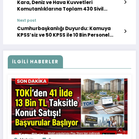
Kara, Deniz ve Hava Kuvvetleri
Komutanlıklarına Toplam 430 Sivil
Memur Alımı Yapılacak
Next post
Cumhurbaşkanlığı Duyurdu: Kamuya
KPSS’siz ve 50 KPSS ile 10 Bin Personel
Alımı Yapılıyor
İLGILI HABERLER