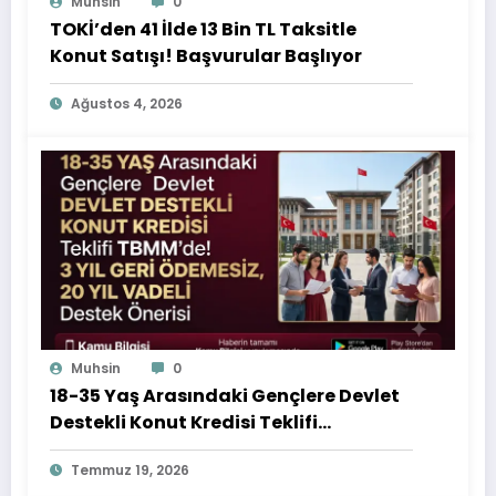
Muhsin
0
TOKİ’den 41 İlde 13 Bin TL Taksitle
Konut Satışı! Başvurular Başlıyor
Ağustos 4, 2026
Muhsin
0
18-35 Yaş Arasındaki Gençlere Devlet
Destekli Konut Kredisi Teklifi
TBMM’de! 3 Yıl Geri Ödemesiz, 20 Yıl
Temmuz 19, 2026
Vadeli Destek Önerisi