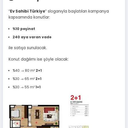
“
Ev Sahibi Türkiye
” sloganıyla başlatılan kampanya
kapsamında konutlar:
%10 peşinat
240 aya varan vade
ile satışa sunulacak.
Konut dağılımı ise şöyle olacak:
%40 → 80 m²
2+1
%30 → 65 m²
2+1
%30 → 55 m²
1+1