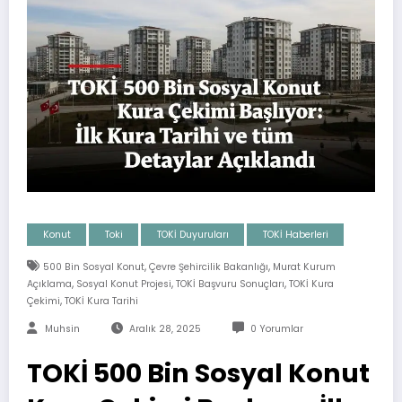
Konut
Toki
TOKİ Duyuruları
TOKİ Haberleri
,
,
500 Bin Sosyal Konut
Çevre Şehircilik Bakanlığı
Murat Kurum
,
,
,
Açıklama
Sosyal Konut Projesi
TOKİ Başvuru Sonuçları
TOKİ Kura
,
Çekimi
TOKİ Kura Tarihi
Muhsin
Aralık 28, 2025
0 Yorumlar
TOKİ 500 Bin Sosyal Konut