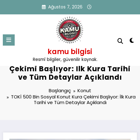
İçeriğe
Ağustos 7, 2026
atla
kamu bilgisi
TOKİ 500 Bin Sosyal Konut Kura
Resmî bilgiler, güvenilir kaynak.
Çekimi Başlıyor: İlk Kura Tarihi
ve Tüm Detaylar Açıklandı
Başlangıç
Konut
TOKİ 500 Bin Sosyal Konut Kura Çekimi Başlıyor: İlk Kura
Tarihi ve Tüm Detaylar Açıklandı