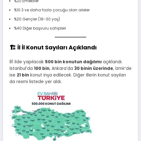
%20 Emekliler
%10 3 ve daha fazla çocuğu olan aileler
%20 Gençler (18–30 yaş)
%40 Diğer başvuru sahipleri
🏗️ İl İl Konut Sayıları Açıklandı
81 ilde yapılacak
500 bin konutun dağılımı
açıklandı.
İstanbul’da
100 bin
, Ankara’da
30 binin üzerinde
, İzmir’de
ise
21 bin
konut inşa edilecek. Diğer illerin konut sayıları
da resmi listede yer aldı.