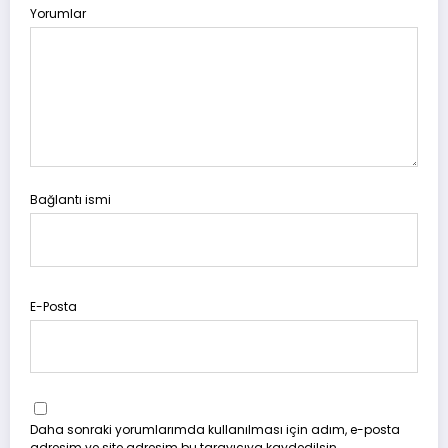
Yorumlar
Bağlantı ismi
E-Posta
Daha sonraki yorumlarımda kullanılması için adım, e-posta
adresim ve site adresim bu tarayıcıya kaydedilsin.