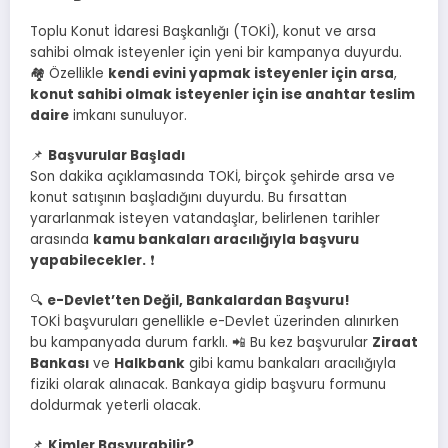
Toplu Konut İdaresi Başkanlığı (TOKİ), konut ve arsa
sahibi olmak isteyenler için yeni bir kampanya duyurdu.
🏘️ Özellikle
kendi evini yapmak isteyenler için arsa
,
konut sahibi olmak isteyenler için ise anahtar teslim
daire
imkanı sunuluyor.
📌
Başvurular Başladı
Son dakika açıklamasında TOKİ, birçok şehirde arsa ve
konut satışının başladığını duyurdu. Bu fırsattan
yararlanmak isteyen vatandaşlar, belirlenen tarihler
arasında
kamu bankaları aracılığıyla başvuru
yapabilecekler.
❗
🔍
e-Devlet’ten Değil, Bankalardan Başvuru!
TOKİ başvuruları genellikle e-Devlet üzerinden alınırken
bu kampanyada durum farklı. 📲 Bu kez başvurular
Ziraat
Bankası
ve
Halkbank
gibi kamu bankaları aracılığıyla
fiziki olarak alınacak. Bankaya gidip başvuru formunu
doldurmak yeterli olacak.
📌
Kimler Başvurabilir?