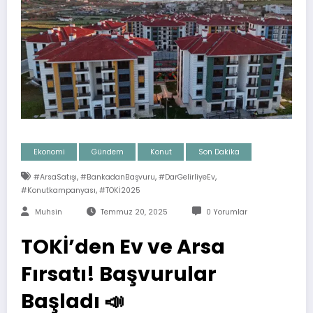
Ekonomi
Gündem
Konut
Son Dakika
,
,
,
#ArsaSatışı
#BankadanBaşvuru
#darGelirliyeEv
,
#konutkampanyası
#TOKİ2025
Muhsin
Temmuz 20, 2025
0 Yorumlar
TOKİ’den Ev ve Arsa
Fırsatı! Başvurular
Başladı 📣