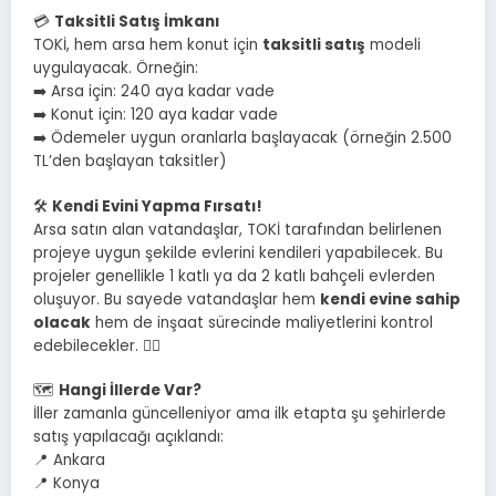
💳
Taksitli Satış İmkanı
TOKİ, hem arsa hem konut için
taksitli satış
modeli
uygulayacak. Örneğin:
➡️ Arsa için: 240 aya kadar vade
➡️ Konut için: 120 aya kadar vade
➡️ Ödemeler uygun oranlarla başlayacak (örneğin 2.500
TL’den başlayan taksitler)
🛠️
Kendi Evini Yapma Fırsatı!
Arsa satın alan vatandaşlar, TOKİ tarafından belirlenen
projeye uygun şekilde evlerini kendileri yapabilecek. Bu
projeler genellikle 1 katlı ya da 2 katlı bahçeli evlerden
oluşuyor. Bu sayede vatandaşlar hem
kendi evine sahip
olacak
hem de inşaat sürecinde maliyetlerini kontrol
edebilecekler. 👷‍♂️
🗺️
Hangi İllerde Var?
İller zamanla güncelleniyor ama ilk etapta şu şehirlerde
satış yapılacağı açıklandı:
📍 Ankara
📍 Konya