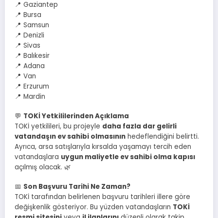
📍 Gaziantep
📍 Bursa
📍 Samsun
📍 Denizli
📍 Sivas
📍 Balıkesir
📍 Adana
📍 Van
📍 Erzurum
📍 Mardin
💬
TOKİ Yetkililerinden Açıklama
TOKİ yetkilileri, bu projeyle
daha fazla dar gelirli
vatandaşın ev sahibi olmasının
hedeflendiğini belirtti.
Ayrıca, arsa satışlarıyla kırsalda yaşamayı tercih eden
vatandaşlara
uygun maliyetle ev sahibi olma kapısı
açılmış olacak. 🌿
📅
Son Başvuru Tarihi Ne Zaman?
TOKİ tarafından belirlenen başvuru tarihleri illere göre
değişkenlik gösteriyor. Bu yüzden vatandaşların
TOKİ
resmi sitesini
veya
il ilanlarını
düzenli olarak takip