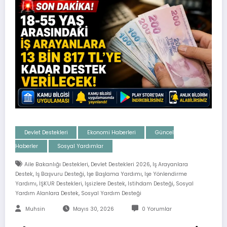
Devlet Destekleri
Ekonomi Haberleri
Güncel
Haberler
Sosyal Yardımlar
,
,
Aile Bakanlığı Destekleri
Devlet Destekleri 2026
Iş Arayanlara
,
,
,
Destek
Iş Başvuru Desteği
Işe Başlama Yardımı
Işe Yönlendirme
,
,
,
,
Yardımı
İŞKUR Destekleri
Işsizlere Destek
Istihdam Desteği
Sosyal
,
Yardım Alanlara Destek
Sosyal Yardım Desteği
Muhsin
Mayıs 30, 2026
0 Yorumlar