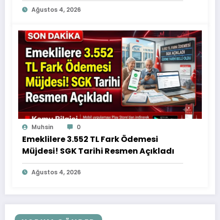
Elemanı, Hastane Hizmetlisi ve
Ağustos 4, 2026
Temizlik Görevlisi Alınacak
Muhsin
0
Emeklilere 3.552 TL Fark Ödemesi
Müjdesi! SGK Tarihi Resmen Açıkladı
Ağustos 4, 2026