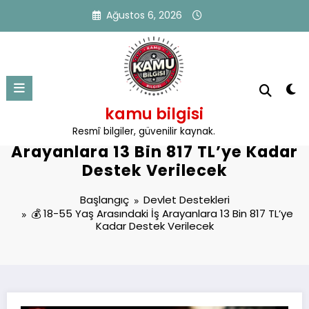
İçeriğe
Ağustos 6, 2026
atla
kamu bilgisi
💰 18-55 Yaş Arasındaki İş
Resmî bilgiler, güvenilir kaynak.
Arayanlara 13 Bin 817 TL’ye Kadar
Destek Verilecek
Başlangıç
Devlet Destekleri
💰 18-55 Yaş Arasındaki İş Arayanlara 13 Bin 817 TL’ye
Kadar Destek Verilecek