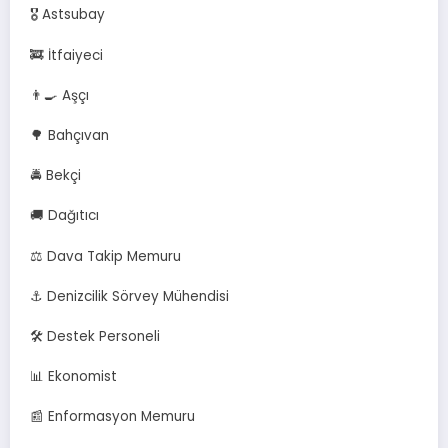
🎖️ Astsubay
🚒 İtfaiyeci
👨‍🍳 Aşçı
🌳 Bahçıvan
🚔 Bekçi
🚚 Dağıtıcı
⚖️ Dava Takip Memuru
⚓ Denizcilik Sörvey Mühendisi
🛠️ Destek Personeli
📊 Ekonomist
📰 Enformasyon Memuru