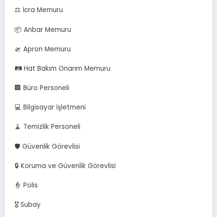
⚖️ İcra Memuru
📦 Anbar Memuru
🛫 Apron Memuru
🛤️ Hat Bakım Onarım Memuru
🏢 Büro Personeli
💻 Bilgisayar İşletmeni
🧹 Temizlik Personeli
🛡️ Güvenlik Görevlisi
🔒 Koruma ve Güvenlik Görevlisi
👮 Polis
🎖️ Subay