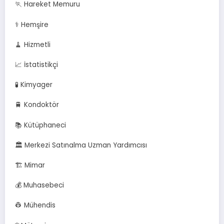
🏃 Hareket Memuru
⚕️ Hemşire
🧹 Hizmetli
📈 İstatistikçi
🧪 Kimyager
🚆 Kondoktör
📚 Kütüphaneci
🏛️ Merkezi Satınalma Uzman Yardımcısı
🏗️ Mimar
💰 Muhasebeci
👷 Mühendis